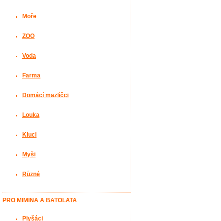
Moře
ZOO
Voda
Farma
Domácí mazlíčci
Louka
Kluci
Myši
Různé
PRO MIMINA A BATOLATA
Plyšáci