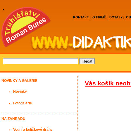
KONTAKT
O FIRMĚ
DOTAZY
OB
|
|
|
NOVINKY A GALERIE
Vás košík neob
Novinky
Fotogalerie
NA ZAHRADU
Vodní a kuličkové dráhy