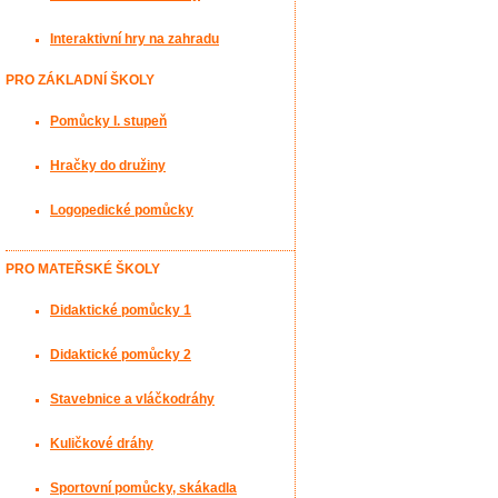
Interaktivní hry na zahradu
PRO ZÁKLADNÍ ŠKOLY
Pomůcky I. stupeň
Hračky do družiny
Logopedické pomůcky
PRO MATEŘSKÉ ŠKOLY
Didaktické pomůcky 1
Didaktické pomůcky 2
Stavebnice a vláčkodráhy
Kuličkové dráhy
Sportovní pomůcky, skákadla