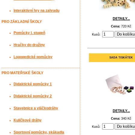
Interaktivní hry na zahradu
DETAILY...
PRO ZÁKLADNÍ ŠKOLY
Cena:
720 Kč
Pomůcky I. stupeň
Kusů:
Hračky do družiny
Logopedické pomůcky
SADA TISKÁTEK
PRO MATEŘSKÉ ŠKOLY
Didaktické pomůcky 1
Didaktické pomůcky 2
Stavebnice a vláčkodráhy
DETAILY...
Cena:
340 Kč
Kuličkové dráhy
Kusů:
Sportovní pomůcky, skákadla