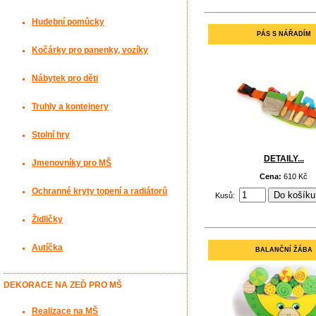
Hudební pomůcky
PÁS S NÁŘADÍM
Kočárky pro panenky, vozíky
Nábytek pro děti
Truhly a kontejnery
Stolní hry
DETAILY...
Jmenovníky pro MŠ
Cena:
610 Kč
Ochranné kryty topení a radiátorů
Kusů:
Židličky
Autíčka
BALANČNÍ ŽÁBA
DEKORACE NA ZEĎ PRO MŠ
Realizace na MŠ