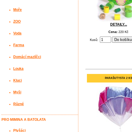
Moře
ZOO
DETAILY...
Cena:
220 Kč
Voda
Kusů:
Farma
Domácí mazlíčci
Louka
PARAŠUTYSTA 2 K
Kluci
Myši
Různé
PRO MIMINA A BATOLATA
Plyšáci