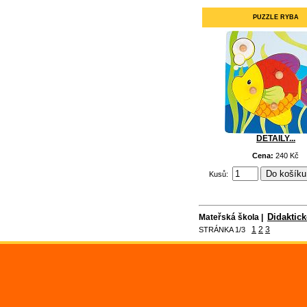
PUZZLE RYBA
DETAILY...
Cena:
240 Kč
Kusů:
Didaktic
Mateřská škola |
1
2
3
STRÁNKA 1/3