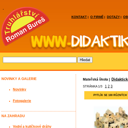
KONTAKT
O FIRMĚ
DOTAZY
OB
|
|
|
NOVINKY A GALERIE
Didaktic
Mateřská škola |
1
2
3
STRÁNKA 1/3
Novinky
PYTLÍK SE 100 RŮZNÝCH
Fotogalerie
NA ZAHRADU
Vodní a kuličkové dráhy