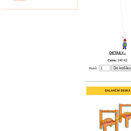
DETAILY...
Cena:
240 Kč
Kusů:
BALANČNÍ DESKA