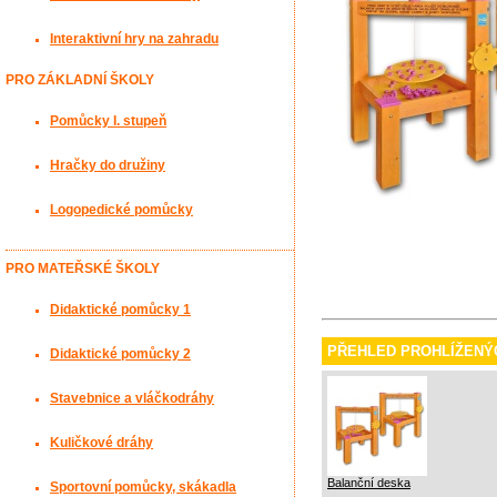
Interaktivní hry na zahradu
PRO ZÁKLADNÍ ŠKOLY
Pomůcky I. stupeň
Hračky do družiny
Logopedické pomůcky
PRO MATEŘSKÉ ŠKOLY
Didaktické pomůcky 1
PŘEHLED PROHLÍŽENÝ
Didaktické pomůcky 2
Stavebnice a vláčkodráhy
Kuličkové dráhy
Balanční deska
Sportovní pomůcky, skákadla