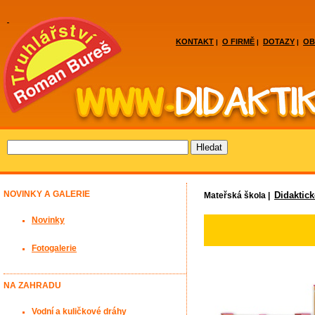
KONTAKT
O FIRMĚ
DOTAZY
OB
|
|
|
NOVINKY A GALERIE
Didaktic
Mateřská škola |
Novinky
Fotogalerie
NA ZAHRADU
Vodní a kuličkové dráhy