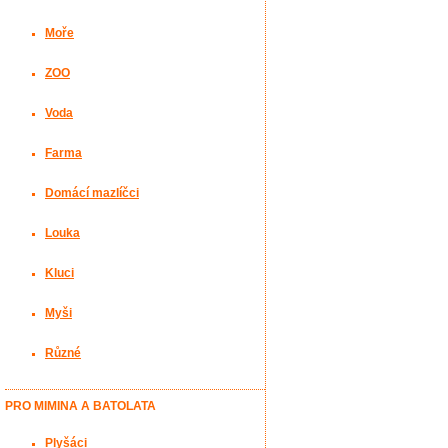
Moře
ZOO
Voda
Farma
Domácí mazlíčci
Louka
Kluci
Myši
Různé
PRO MIMINA A BATOLATA
Plyšáci