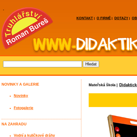
KONTAKT
O FIRMĚ
DOTAZY
OB
|
|
|
NOVINKY A GALERIE
Didaktic
Mateřská škola |
Novinky
Fotogalerie
NA ZAHRADU
Vodní a kuličkové dráhy