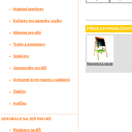
Hudební pomůcky
Kočárky pro panenky, vozíky
PŘEHLED PROHLÍŽENÝ
Nábytek pro děti
Truhly a kontejnery
Stolní hry
Magnetická tabule
Jmenovníky pro MŠ
Ochranné kryty topení a radiátorů
Židličky
Autíčka
DEKORACE NA ZEĎ PRO MŠ
Realizace na MŠ