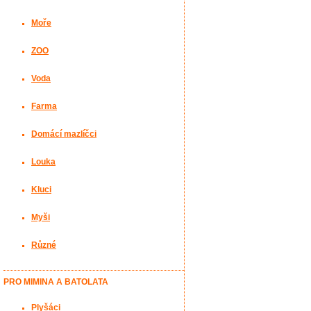
Moře
ZOO
Voda
Farma
Domácí mazlíčci
Louka
Kluci
Myši
Různé
PRO MIMINA A BATOLATA
Plyšáci