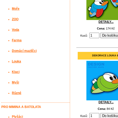
Moře
ZOO
DETAILY...
Cena:
174 Kč
Voda
Kusů:
Farma
Domácí mazlíčci
DEKORACE LOUKA 
Louka
Kluci
Myši
Různé
DETAILY...
PRO MIMINA A BATOLATA
Cena:
84 Kč
Kusů:
Plyšáci