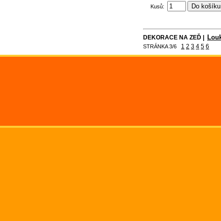
Kusů:
Lou
DEKORACE NA ZEĎ |
1
2
3
4
5
6
STRÁNKA 3/6