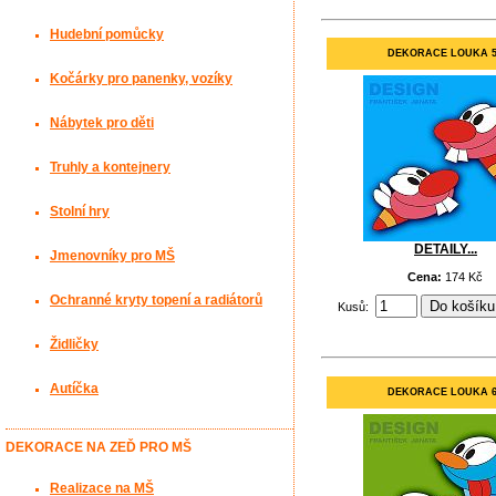
Hudební pomůcky
DEKORACE LOUKA 
Kočárky pro panenky, vozíky
Nábytek pro děti
Truhly a kontejnery
Stolní hry
DETAILY...
Jmenovníky pro MŠ
Cena:
174 Kč
Ochranné kryty topení a radiátorů
Kusů:
Židličky
Autíčka
DEKORACE LOUKA 
DEKORACE NA ZEĎ PRO MŠ
Realizace na MŠ