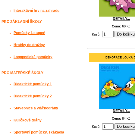
Interaktivní hry na zahradu
DETAILY...
PRO ZÁKLADNÍ ŠKOLY
Cena:
60 Kč
Pomůcky I. stupeň
Kusů:
Hračky do družiny
Logopedické pomůcky
DEKORACE LOUKA 
PRO MATEŘSKÉ ŠKOLY
Didaktické pomůcky 1
Didaktické pomůcky 2
Stavebnice a vláčkodráhy
DETAILY...
Cena:
84 Kč
Kuličkové dráhy
Kusů:
Sportovní pomůcky, skákadla