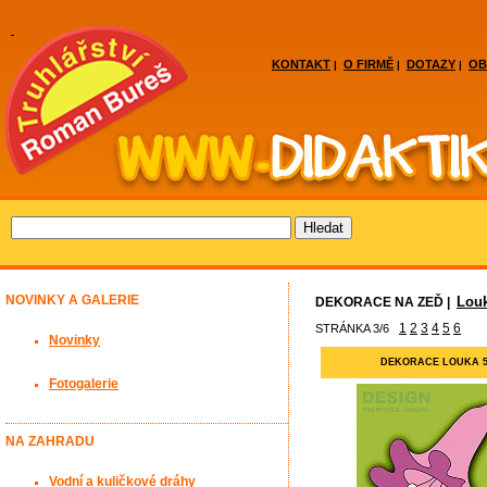
KONTAKT
O FIRMĚ
DOTAZY
OB
|
|
|
NOVINKY A GALERIE
Lou
DEKORACE NA ZEĎ |
1
2
3
4
5
6
STRÁNKA 3/6
Novinky
DEKORACE LOUKA 
Fotogalerie
NA ZAHRADU
Vodní a kuličkové dráhy