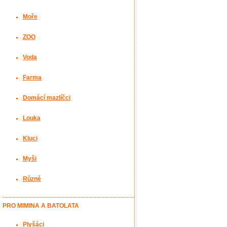
Moře
ZOO
Voda
Farma
Domácí mazlíčci
Louka
Kluci
Myši
Různé
PRO MIMINA A BATOLATA
Plyšáci