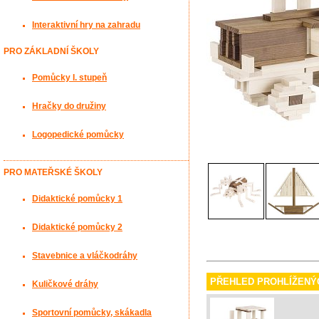
Interaktivní hry na zahradu
PRO ZÁKLADNÍ ŠKOLY
Pomůcky I. stupeň
Hračky do družiny
Logopedické pomůcky
PRO MATEŘSKÉ ŠKOLY
Didaktické pomůcky 1
Didaktické pomůcky 2
Stavebnice a vláčkodráhy
PŘEHLED PROHLÍŽENÝ
Kuličkové dráhy
Sportovní pomůcky, skákadla