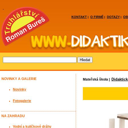
KONTAKT
O FIRMĚ
DOTAZY
OB
|
|
|
NOVINKY A GALERIE
Didaktic
Mateřská škola |
Novinky
Fotogalerie
NA ZAHRADU
Vodní a kuličkové dráhy