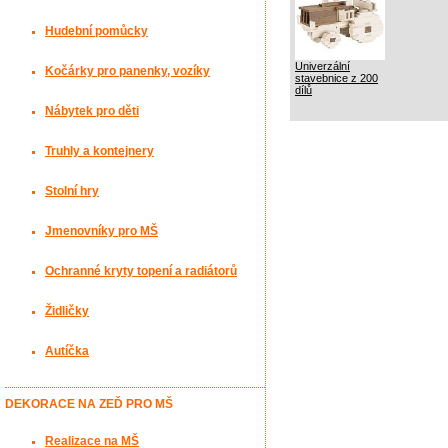
Hudební pomůcky
Univerzální
Kočárky pro panenky, vozíky
stavebnice z 200
dílů
Nábytek pro děti
Truhly a kontejnery
Stolní hry
Jmenovníky pro MŠ
Ochranné kryty topení a radiátorů
Židličky
Autíčka
DEKORACE NA ZEĎ PRO MŠ
Realizace na MŠ