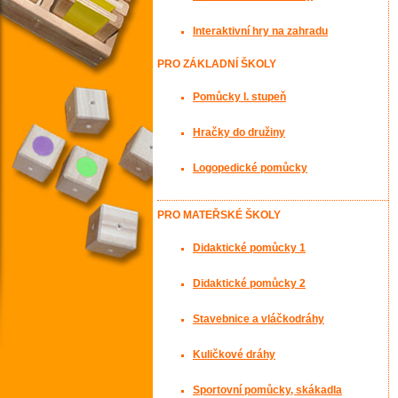
Interaktivní hry na zahradu
PRO ZÁKLADNÍ ŠKOLY
Pomůcky I. stupeň
Hračky do družiny
Logopedické pomůcky
PRO MATEŘSKÉ ŠKOLY
Didaktické pomůcky 1
Didaktické pomůcky 2
Stavebnice a vláčkodráhy
Kuličkové dráhy
Sportovní pomůcky, skákadla