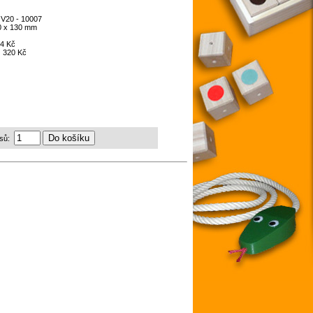
:
V20 - 10007
0 x 130 mm
4 Kč
:
320 Kč
sů: