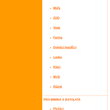
Moře
ZOO
Voda
Farma
Domácí mazlíčci
Louka
Kluci
Myši
Různé
PRO MIMINA A BATOLATA
Plyšáci