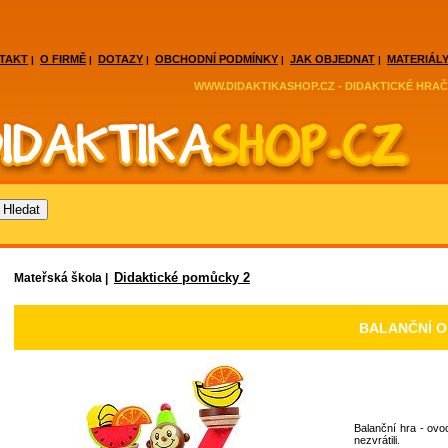
TAKT
O FIRMĚ
DOTAZY
OBCHODNÍ PODMÍNKY
JAK OBJEDNAT
MATERIÁLY
|
|
|
|
|
WWW.DIDAKTIKASHOP.CZ - DIDAKTICKÉ HRAČ
Didaktické pomůcky 2
Mateřská škola |
BALANČNÍ O
Balanční hra - ovo
nezvrátili.