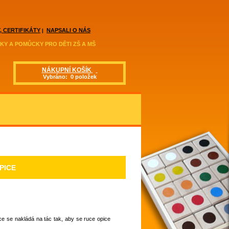
, CERTIFIKÁTY
NAPSALI O NÁS
|
KY A POMŮCKY PRO DĚTI ZŠ A MŠ
NÁKUPNÍ KOŠÍK
Vybráno: 0 položek
PICE
ce se nakládá na tác tak, aby se ruce opice