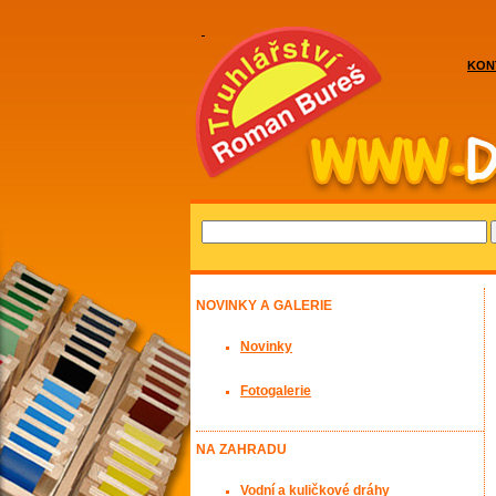
KON
NOVINKY A GALERIE
Novinky
Fotogalerie
NA ZAHRADU
Vodní a kuličkové dráhy