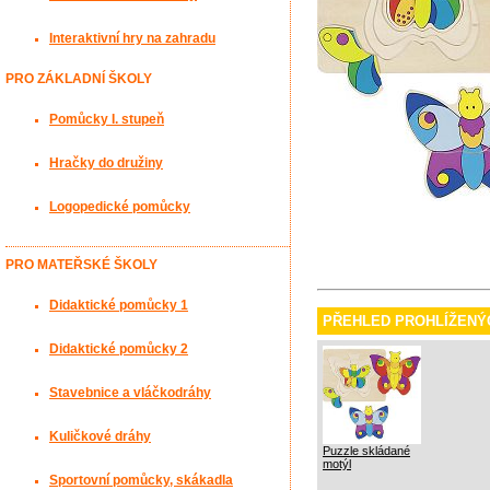
Interaktivní hry na zahradu
PRO ZÁKLADNÍ ŠKOLY
Pomůcky I. stupeň
Hračky do družiny
Logopedické pomůcky
PRO MATEŘSKÉ ŠKOLY
Didaktické pomůcky 1
PŘEHLED PROHLÍŽENÝ
Didaktické pomůcky 2
Stavebnice a vláčkodráhy
Kuličkové dráhy
Puzzle skládané
motýl
Sportovní pomůcky, skákadla