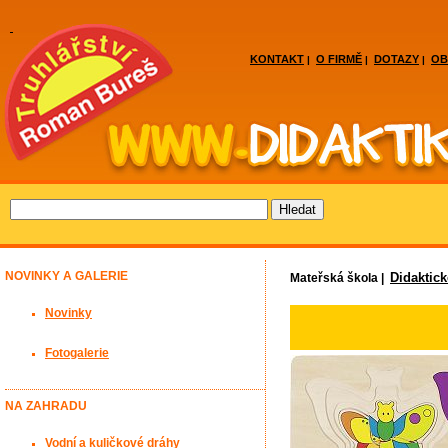
KONTAKT
O FIRMĚ
DOTAZY
OB
|
|
|
NOVINKY A GALERIE
Didaktic
Mateřská škola |
Novinky
Fotogalerie
NA ZAHRADU
Vodní a kuličkové dráhy