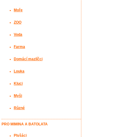
Moře
ZOO
Voda
Farma
Domácí mazlíčci
Louka
Kluci
Myši
Různé
PRO MIMINA A BATOLATA
Plyšáci