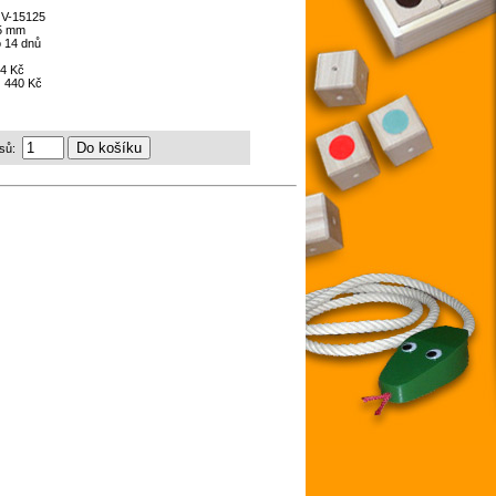
:
V-15125
85 mm
 14 dnů
4 Kč
:
440 Kč
sů: