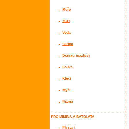
Moře
ZOO
Voda
Farma
Domácí mazlíčci
Louka
Kluci
Myši
Různé
PRO MIMINA A BATOLATA
Plyšáci