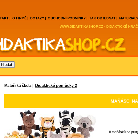
TAKT
O FIRMĚ
DOTAZY
OBCHODNÍ PODMÍNKY
JAK OBJEDNAT
MATERIÁLY
|
|
|
|
|
WWW.DIDAKTIKASHOP.CZ - DIDAKTICKÉ HRAČ
Didaktické pomůcky 2
Mateřská škola |
MAŇÁSCI NA
8 maňásků na prsty 