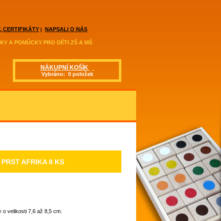
, CERTIFIKÁTY
NAPSALI O NÁS
|
KY A POMŮCKY PRO DĚTI ZŠ A MŠ
NÁKUPNÍ KOŠÍK
Vybráno: 0 položek
 PRST AFRIKA 8 KS
o velikosti 7,6 až 8,5 cm.