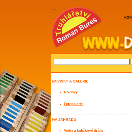
KON
NOVINKY A GALERIE
Novinky
Fotogalerie
NA ZAHRADU
Vodní a kuličkové dráhy