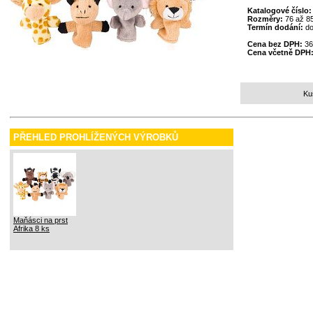
Katalogové číslo
Rozměry:
76 až 
Termín dodání:
do
Cena bez DPH:
36
Cena včetně DPH
Ku
PŘEHLED PROHLÍŽENÝCH VÝROBKŮ
Maňásci na prst
Afrika 8 ks