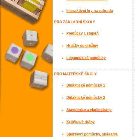
Interaktivní hry na zahradu
PRO ZÁKLADNÍ ŠKOLY
Pomůcky I. stupeň
Hračky do družiny
Logopedické pomůcky
PRO MATEŘSKÉ ŠKOLY
Didaktické pomůcky 1
Didaktické pomůcky 2
Stavebnice a vláčkodráhy
Kuličkové dráhy
Sportovní pomůcky, skákadla