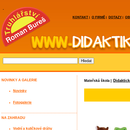
KONTAKT
O FIRMĚ
DOTAZY
OB
|
|
|
NOVINKY A GALERIE
Didaktic
Mateřská škola |
Novinky
Fotogalerie
NA ZAHRADU
Vodní a kuličkové dráhy