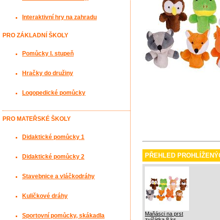
Interaktivní hry na zahradu
PRO ZÁKLADNÍ ŠKOLY
Pomůcky I. stupeň
Hračky do družiny
Logopedické pomůcky
PRO MATEŘSKÉ ŠKOLY
Didaktické pomůcky 1
PŘEHLED PROHLÍŽENÝ
Didaktické pomůcky 2
Stavebnice a vláčkodráhy
Kuličkové dráhy
Maňásci na prst
Sportovní pomůcky, skákadla
zvířátka 8 ks