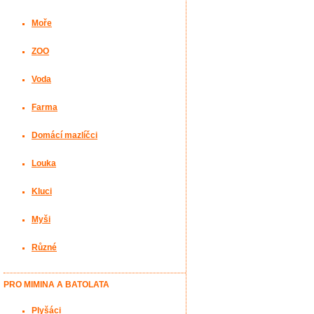
Moře
ZOO
Voda
Farma
Domácí mazlíčci
Louka
Kluci
Myši
Různé
PRO MIMINA A BATOLATA
Plyšáci