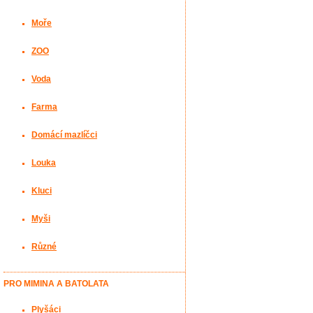
Moře
ZOO
Voda
Farma
Domácí mazlíčci
Louka
Kluci
Myši
Různé
PRO MIMINA A BATOLATA
Plyšáci