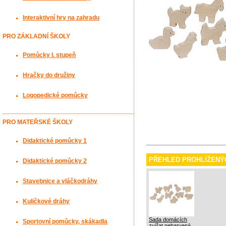
Interaktivní hry na zahradu
PRO ZÁKLADNÍ ŠKOLY
Pomůcky I. stupeň
Hračky do družiny
Logopedické pomůcky
PRO MATEŘSKÉ ŠKOLY
Didaktické pomůcky 1
PŘEHLED PROHLÍŽENÝ
Didaktické pomůcky 2
Stavebnice a vláčkodráhy
Kuličkové dráhy
Sada domácích
Sportovní pomůcky, skákadla
zvířat nebarvená