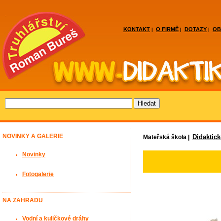
KONTAKT
O FIRMĚ
DOTAZY
OB
|
|
|
NOVINKY A GALERIE
Didaktic
Mateřská škola |
Novinky
Fotogalerie
NA ZAHRADU
Vodní a kuličkové dráhy