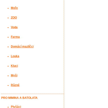
Moře
ZOO
Voda
Farma
Domácí mazlíčci
Louka
Kluci
Myši
Různé
PRO MIMINA A BATOLATA
Plyšáci