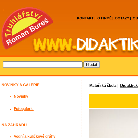
KONTAKT
O FIRMĚ
DOTAZY
OB
|
|
|
NOVINKY A GALERIE
Didaktic
Mateřská škola |
Novinky
Fotogalerie
NA ZAHRADU
Vodní a kuličkové dráhy