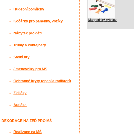
Hudební pomůcky
Magnetický rybolov
Kočárky pro panenky, vozíky
Nábytek pro děti
Truhly a kontejnery
Stolní hry
Jmenovníky pro MŠ
Ochranné kryty topení a radiátorů
Židličky
Autíčka
DEKORACE NA ZEĎ PRO MŠ
Realizace na MŠ