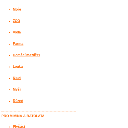
Moře
ZOO
Voda
Farma
Domácí mazlíčci
Louka
Kluci
Myši
Různé
PRO MIMINA A BATOLATA
Plyšáci