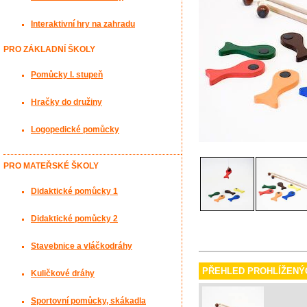
Interaktivní hry na zahradu
PRO ZÁKLADNÍ ŠKOLY
Pomůcky I. stupeň
Hračky do družiny
Logopedické pomůcky
PRO MATEŘSKÉ ŠKOLY
Didaktické pomůcky 1
Didaktické pomůcky 2
Stavebnice a vláčkodráhy
PŘEHLED PROHLÍŽENÝ
Kuličkové dráhy
Sportovní pomůcky, skákadla