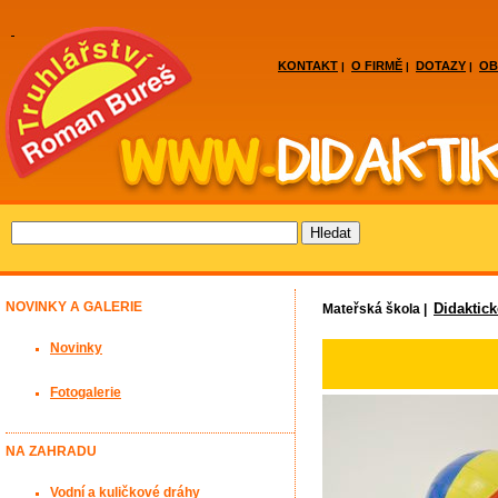
KONTAKT
O FIRMĚ
DOTAZY
OB
|
|
|
NOVINKY A GALERIE
Didaktic
Mateřská škola |
Novinky
Fotogalerie
NA ZAHRADU
Vodní a kuličkové dráhy