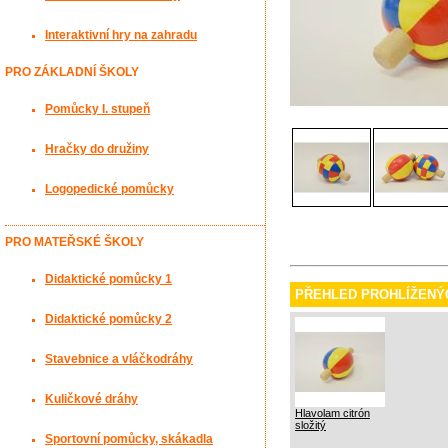
Interaktivní hry na zahradu
PRO ZÁKLADNÍ ŠKOLY
Pomůcky I. stupeň
Hračky do družiny
Logopedické pomůcky
PRO MATEŘSKÉ ŠKOLY
Didaktické pomůcky 1
PŘEHLED PROHLÍŽENÝ
Didaktické pomůcky 2
Stavebnice a vláčkodráhy
Kuličkové dráhy
Hlavolam citrón
složitý
Sportovní pomůcky, skákadla