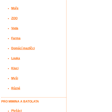
Moře
ZOO
Voda
Farma
Domácí mazlíčci
Louka
Kluci
Myši
Různé
PRO MIMINA A BATOLATA
Plyšáci