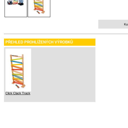
Ku
PŘEHLED PROHLÍŽENÝCH VÝROBKŮ
Click Clack Track