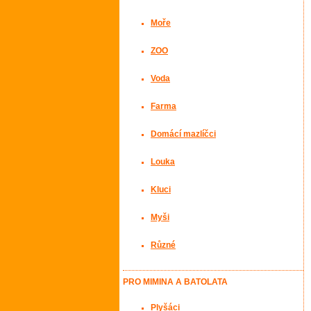
Moře
ZOO
Voda
Farma
Domácí mazlíčci
Louka
Kluci
Myši
Různé
PRO MIMINA A BATOLATA
Plyšáci