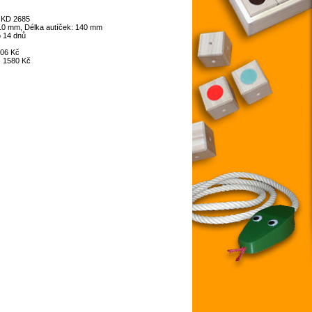
:
KD 2685
10 mm, Délka autíček: 140 mm
 14 dnů
06 Kč
:
1580 Kč