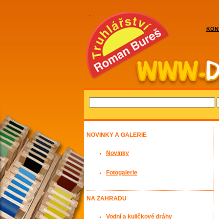
KON
NOVINKY A GALERIE
Novinky
Fotogalerie
NA ZAHRADU
Vodní a kuličkové dráhy