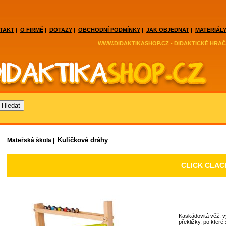
TAKT
O FIRMĚ
DOTAZY
OBCHODNÍ PODMÍNKY
JAK OBJEDNAT
MATERIÁLY
|
|
|
|
|
WWW.DIDAKTIKASHOP.CZ - DIDAKTICKÉ HRAČ
Kuličkové dráhy
Mateřská škola |
CLICK CLAC
Kaskádovitá věž, v
překližky, po které