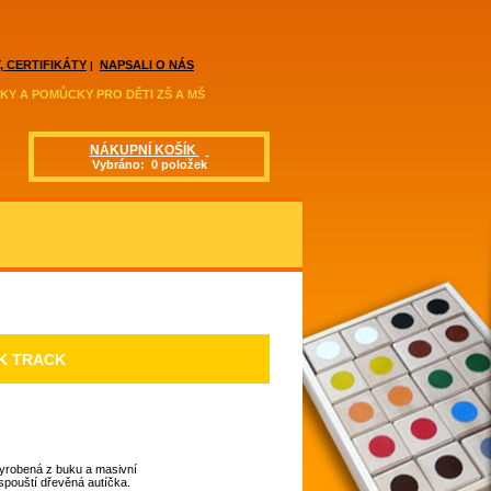
, CERTIFIKÁTY
NAPSALI O NÁS
|
KY A POMŮCKY PRO DĚTI ZŠ A MŠ
NÁKUPNÍ KOŠÍK
Vybráno: 0 položek
K TRACK
yrobená z buku a masivní
 spouští dřevěná autíčka.