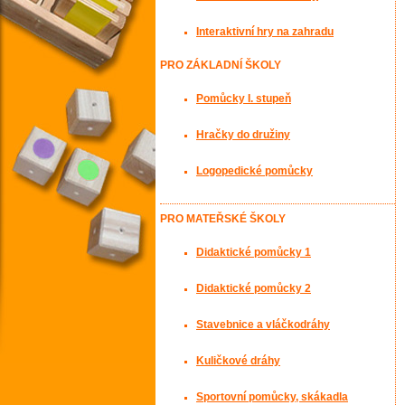
Interaktivní hry na zahradu
PRO ZÁKLADNÍ ŠKOLY
Pomůcky I. stupeň
Hračky do družiny
Logopedické pomůcky
PRO MATEŘSKÉ ŠKOLY
Didaktické pomůcky 1
Didaktické pomůcky 2
Stavebnice a vláčkodráhy
Kuličkové dráhy
Sportovní pomůcky, skákadla