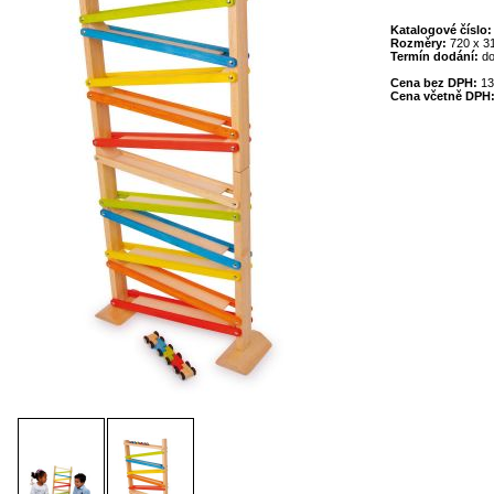
Katalogové číslo
Rozměry:
720 x 3
Termín dodání:
do
Cena bez DPH:
13
Cena včetně DPH