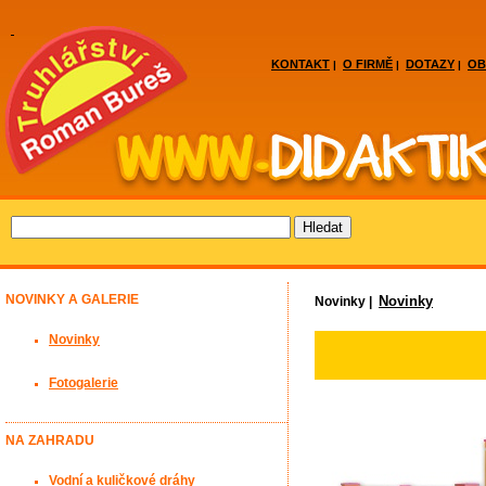
KONTAKT
O FIRMĚ
DOTAZY
OB
|
|
|
NOVINKY A GALERIE
Novinky
Novinky |
Novinky
Fotogalerie
NA ZAHRADU
Vodní a kuličkové dráhy