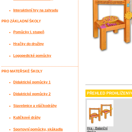
Interaktivní hry na zahradu
PRO ZÁKLADNÍ ŠKOLY
Pomůcky I. stupeň
Hračky do družiny
Logopedické pomůcky
PRO MATEŘSKÉ ŠKOLY
Didaktické pomůcky 1
PŘEHLED PROHLÍŽENÝ
Didaktické pomůcky 2
Stavebnice a vláčkodráhy
Kuličkové dráhy
Hra - Balanční
Sportovní pomůcky, skákadla
deska