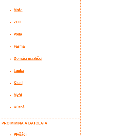
Moře
ZOO
Voda
Farma
Domácí mazlíčci
Louka
Kluci
Myši
Různé
PRO MIMINA A BATOLATA
Plyšáci