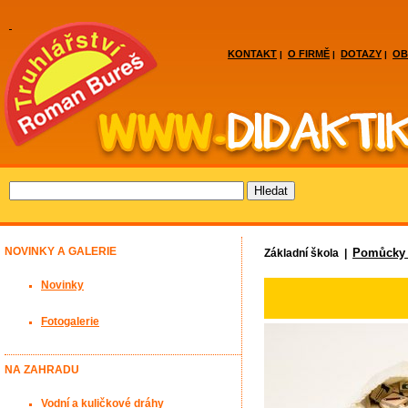
KONTAKT
O FIRMĚ
DOTAZY
OB
|
|
|
NOVINKY A GALERIE
Pomůcky 
Základní škola |
Novinky
Fotogalerie
NA ZAHRADU
Vodní a kuličkové dráhy