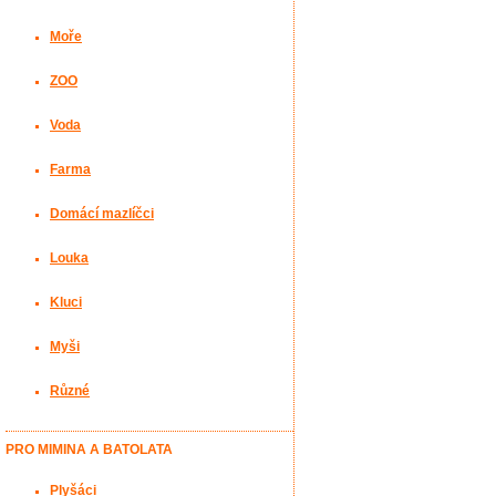
Moře
ZOO
Voda
Farma
Domácí mazlíčci
Louka
Kluci
Myši
Různé
PRO MIMINA A BATOLATA
Plyšáci