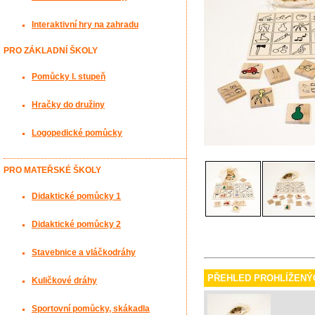
Interaktivní hry na zahradu
PRO ZÁKLADNÍ ŠKOLY
Pomůcky I. stupeň
Hračky do družiny
Logopedické pomůcky
PRO MATEŘSKÉ ŠKOLY
Didaktické pomůcky 1
Didaktické pomůcky 2
Stavebnice a vláčkodráhy
PŘEHLED PROHLÍŽENÝ
Kuličkové dráhy
Sportovní pomůcky, skákadla