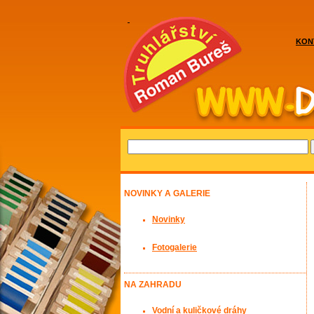
KON
NOVINKY A GALERIE
Novinky
Fotogalerie
NA ZAHRADU
Vodní a kuličkové dráhy