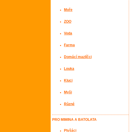
Moře
ZOO
Voda
Farma
Domácí mazlíčci
Louka
Kluci
Myši
Různé
PRO MIMINA A BATOLATA
Plyšáci