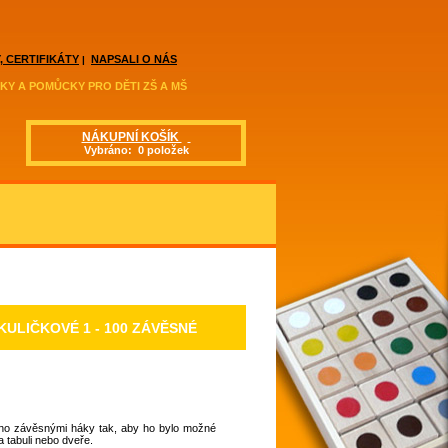
, CERTIFIKÁTY
NAPSALI O NÁS
|
KY A POMŮCKY PRO DĚTI ZŠ A MŠ
NÁKUPNÍ KOŠÍK
Vybráno: 0 položek
KULIČKOVÉ 1 - 100 ZÁVĚSNÉ
řeno závěsnými háky tak, aby ho bylo možné
a tabuli nebo dveře.