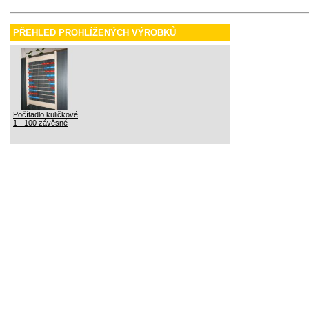
PŘEHLED PROHLÍŽENÝCH VÝROBKŮ
Počítadlo kuličkové
1 - 100 závěsné