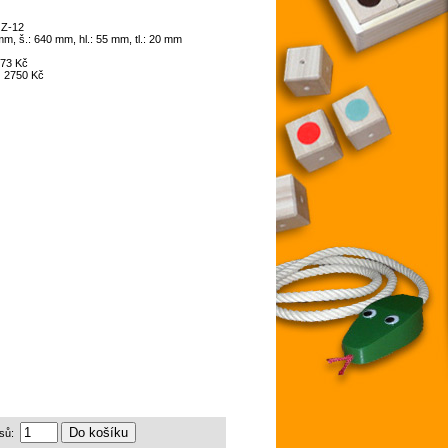
:
Z-12
mm, š.: 640 mm, hl.: 55 mm, tl.: 20 mm
73 Kč
:
2750 Kč
sů: