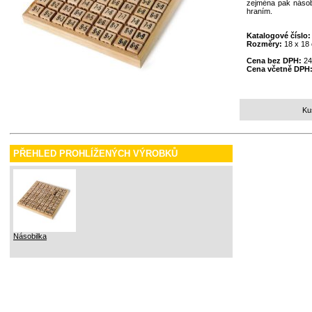
zejména pak násobi
hraním.
Katalogové číslo
Rozměry:
18 x 18
Cena bez DPH:
24
Cena včetně DPH
Ku
PŘEHLED PROHLÍŽENÝCH VÝROBKŮ
Násobilka