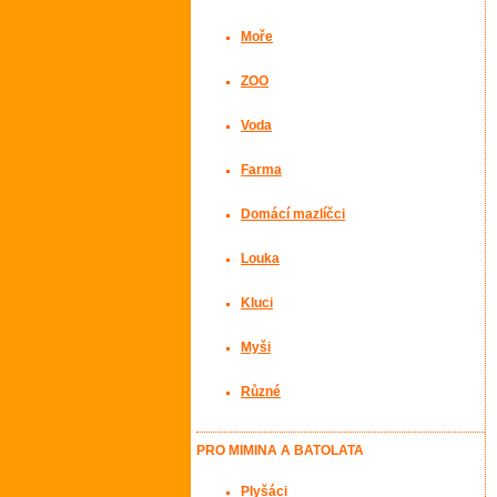
Moře
ZOO
Voda
Farma
Domácí mazlíčci
Louka
Kluci
Myši
Různé
PRO MIMINA A BATOLATA
Plyšáci