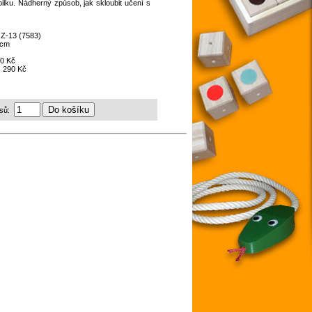
lku. Nádherný způsob, jak skloubit učení s
:
Z-13 (7583)
 cm
0 Kč
:
290 Kč
sů: