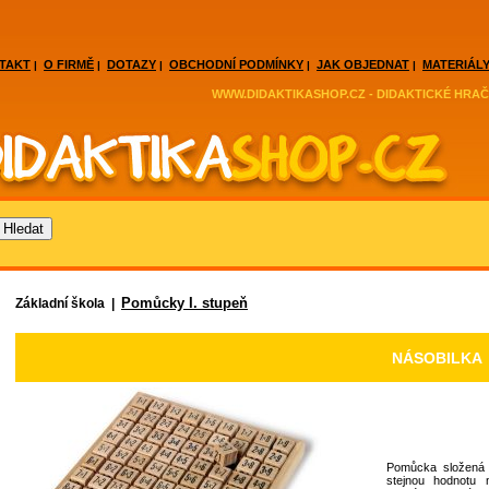
TAKT
O FIRMĚ
DOTAZY
OBCHODNÍ PODMÍNKY
JAK OBJEDNAT
MATERIÁLY
|
|
|
|
|
WWW.DIDAKTIKASHOP.CZ - DIDAKTICKÉ HRAČ
Pomůcky I. stupeň
Základní škola |
NÁSOBILKA
Pomůcka složená 
stejnou hodnotu 