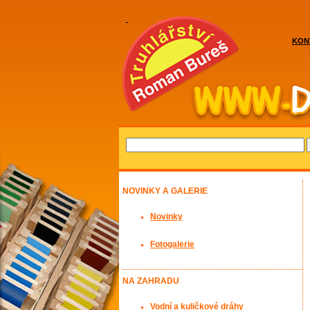
KON
NOVINKY A GALERIE
Novinky
Fotogalerie
NA ZAHRADU
Vodní a kuličkové dráhy