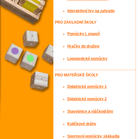
Interaktivní hry na zahradu
PRO ZÁKLADNÍ ŠKOLY
Pomůcky I. stupeň
Hračky do družiny
Logopedické pomůcky
PRO MATEŘSKÉ ŠKOLY
Didaktické pomůcky 1
Didaktické pomůcky 2
Stavebnice a vláčkodráhy
Kuličkové dráhy
Sportovní pomůcky, skákadla