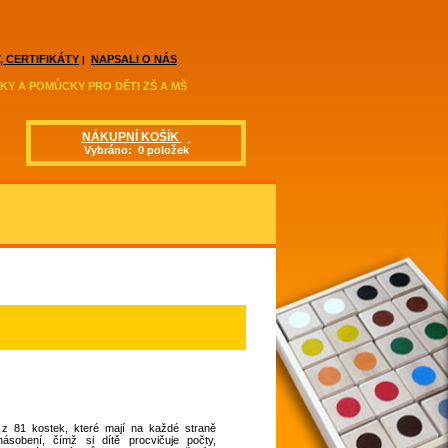
, CERTIFIKÁTY
NAPSALI O NÁS
|
KY A POMŮCKY PRO DĚTI ZŠ A MŠ
NÁKUPNÍ KOŠÍK
Vybráno: 0 položek
z 81 kostek, které mají na každé straně
násobení, čímž si dítě procvičuje počty,