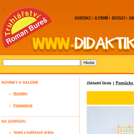
KONTAKT
O FIRMĚ
DOTAZY
OB
|
|
|
NOVINKY A GALERIE
Pomůcky 
Základní škola |
Novinky
Fotogalerie
NA ZAHRADU
Vodní a kuličkové dráhy