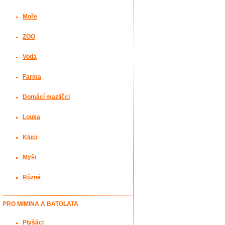
Moře
ZOO
Voda
Farma
Domácí mazlíčci
Louka
Kluci
Myši
Různé
PRO MIMINA A BATOLATA
Plyšáci