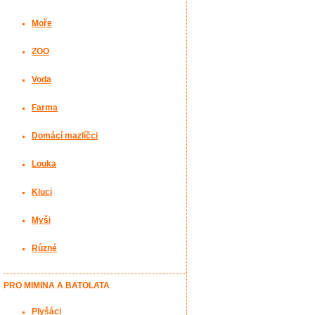
Moře
ZOO
Voda
Farma
Domácí mazlíčci
Louka
Kluci
Myši
Různé
PRO MIMINA A BATOLATA
Plyšáci