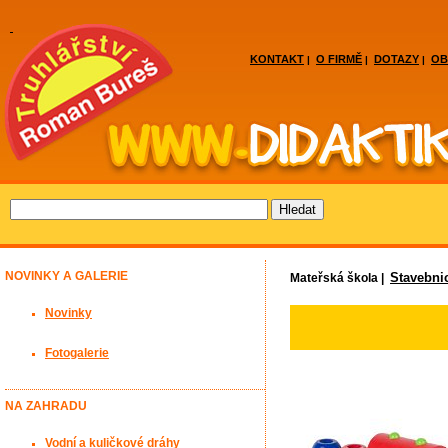
KONTAKT
O FIRMĚ
DOTAZY
OB
|
|
|
NOVINKY A GALERIE
Stavebni
Mateřská škola |
Novinky
Fotogalerie
NA ZAHRADU
Vodní a kuličkové dráhy