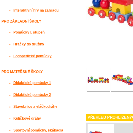
Interaktivní hry na zahradu
PRO ZÁKLADNÍ ŠKOLY
Pomůcky I. stupeň
Hračky do družiny
Logopedické pomůcky
PRO MATEŘSKÉ ŠKOLY
Didaktické pomůcky 1
Didaktické pomůcky 2
Stavebnice a vláčkodráhy
PŘEHLED PROHLÍŽENÝ
Kuličkové dráhy
Sportovní pomůcky, skákadla