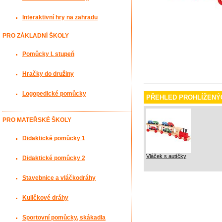
Interaktivní hry na zahradu
PRO ZÁKLADNÍ ŠKOLY
Pomůcky I. stupeň
Hračky do družiny
Logopedické pomůcky
PŘEHLED PROHLÍŽENÝ
PRO MATEŘSKÉ ŠKOLY
Didaktické pomůcky 1
Vláček s autíčky
Didaktické pomůcky 2
Stavebnice a vláčkodráhy
Kuličkové dráhy
Sportovní pomůcky, skákadla