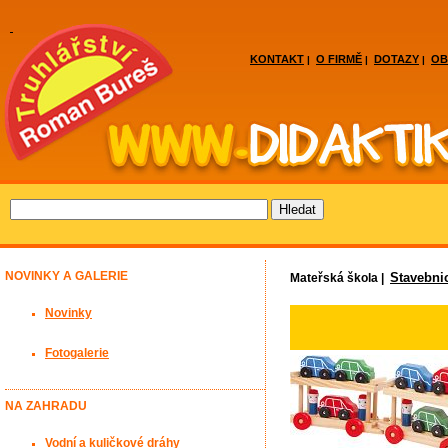
KONTAKT
O FIRMĚ
DOTAZY
OB
|
|
|
NOVINKY A GALERIE
Stavebni
Mateřská škola |
Novinky
Fotogalerie
NA ZAHRADU
Vodní a kuličkové dráhy