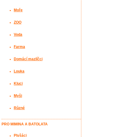
Moře
ZOO
Voda
Farma
Domácí mazlíčci
Louka
Kluci
Myši
Různé
PRO MIMINA A BATOLATA
Plyšáci