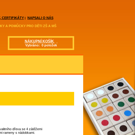
, CERTIFIKÁTY
NAPSALI O NÁS
|
KY A POMŮCKY PRO DĚTI ZŠ A MŠ
NÁKUPNÍ KOŠÍK
Vybráno: 0 položek
alitního dřeva se 4 zátěžemi
mi rameny s nádobkami.