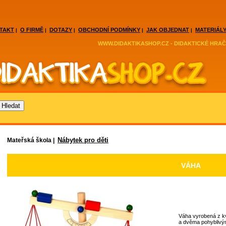
TAKT
O FIRMĚ
DOTAZY
OBCHODNÍ PODMÍNKY
JAK OBJEDNAT
MATERIÁLY
|
|
|
|
|
WWW.DIDAKTIKASHOP.CZ - DIDAKTICKÉ HRAČ
Nábytek pro děti
Mateřská škola |
VÁHA
Váha vyrobená z kv
a dvěma pohyblivý