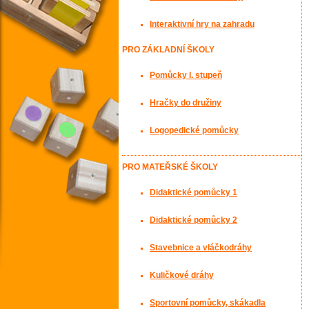
Interaktivní hry na zahradu
PRO ZÁKLADNÍ ŠKOLY
Pomůcky I. stupeň
Hračky do družiny
Logopedické pomůcky
PRO MATEŘSKÉ ŠKOLY
Didaktické pomůcky 1
Didaktické pomůcky 2
Stavebnice a vláčkodráhy
Kuličkové dráhy
Sportovní pomůcky, skákadla