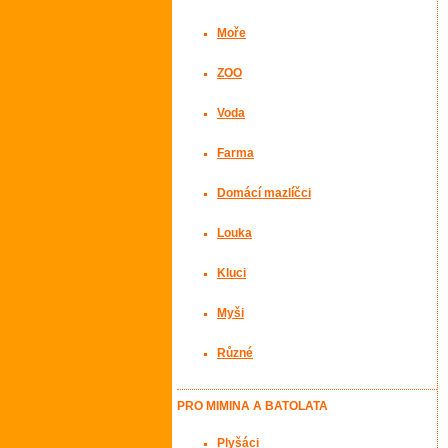
Moře
ZOO
Voda
Farma
Domácí mazlíčci
Louka
Kluci
Myši
Různé
PRO MIMINA A BATOLATA
Plyšáci