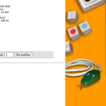
:
DN 4592
 cm
 14 dnů
9 Kč
:
580 Kč
sů: