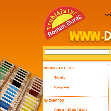
KON
NOVINKY A GALERIE
Novinky
Fotogalerie
NA ZAHRADU
Vodní a kuličkové dráhy