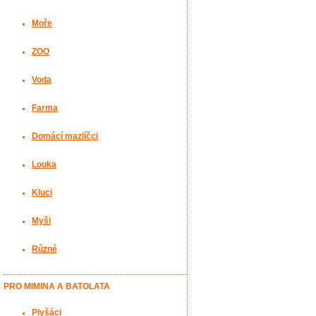
Moře
ZOO
Voda
Farma
Domácí mazlíčci
Louka
Kluci
Myši
Různé
PRO MIMINA A BATOLATA
Plyšáci