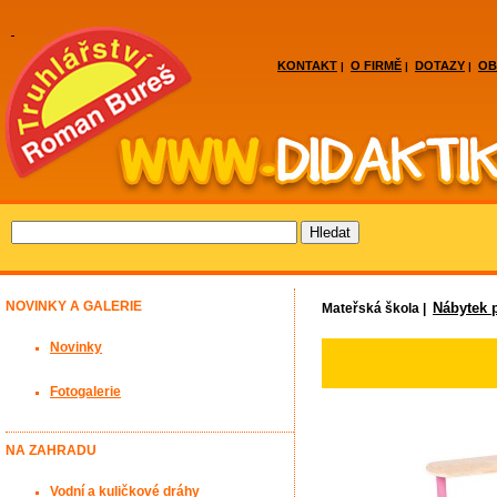
KONTAKT
O FIRMĚ
DOTAZY
OB
|
|
|
NOVINKY A GALERIE
Nábytek p
Mateřská škola |
Novinky
Fotogalerie
NA ZAHRADU
Vodní a kuličkové dráhy