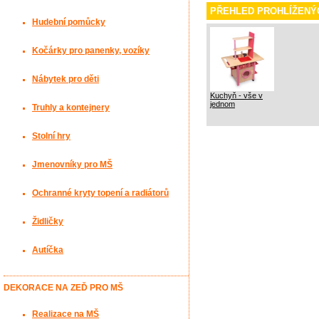
PŘEHLED PROHLÍŽENÝ
Hudební pomůcky
Kočárky pro panenky, vozíky
Nábytek pro děti
Kuchyň - vše v
jednom
Truhly a kontejnery
Stolní hry
Jmenovníky pro MŠ
Ochranné kryty topení a radiátorů
Židličky
Autíčka
DEKORACE NA ZEĎ PRO MŠ
Realizace na MŠ