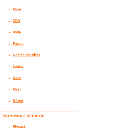
Moře
ZOO
Voda
Farma
Domácí mazlíčci
Louka
Kluci
Myši
Různé
PRO MIMINA A BATOLATA
Plyšáci