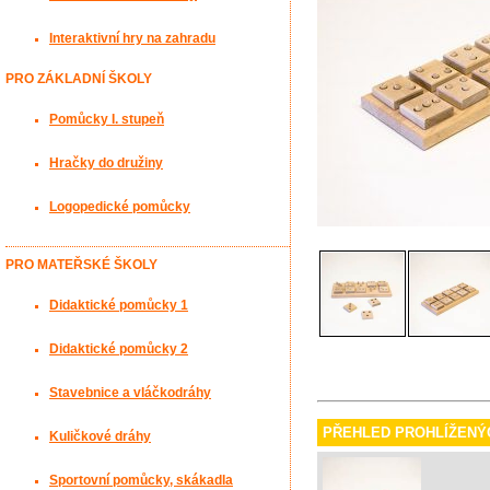
Interaktivní hry na zahradu
PRO ZÁKLADNÍ ŠKOLY
Pomůcky I. stupeň
Hračky do družiny
Logopedické pomůcky
PRO MATEŘSKÉ ŠKOLY
Didaktické pomůcky 1
Didaktické pomůcky 2
Stavebnice a vláčkodráhy
PŘEHLED PROHLÍŽENÝ
Kuličkové dráhy
Sportovní pomůcky, skákadla