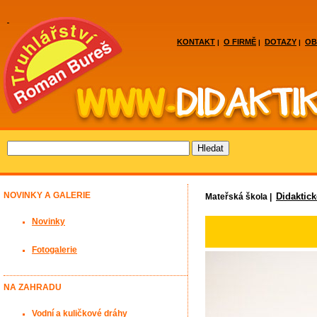
KONTAKT
O FIRMĚ
DOTAZY
OB
|
|
|
NOVINKY A GALERIE
Didaktic
Mateřská škola |
Novinky
Fotogalerie
NA ZAHRADU
Vodní a kuličkové dráhy