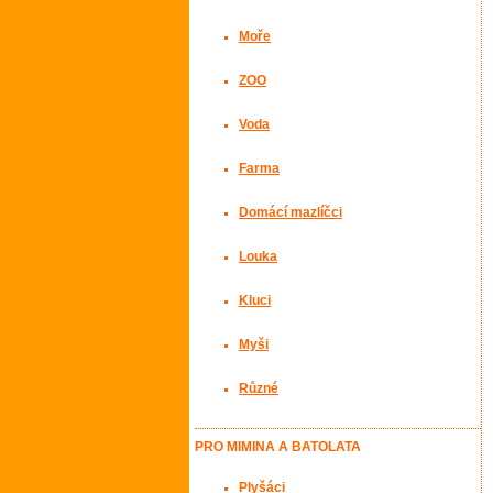
Moře
ZOO
Voda
Farma
Domácí mazlíčci
Louka
Kluci
Myši
Různé
PRO MIMINA A BATOLATA
Plyšáci