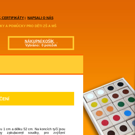
, CERTIFIKÁTY
NAPSALI O NÁS
|
KY A POMŮCKY PRO DĚTI ZŠ A MŠ
NÁKUPNÍ KOŠÍK
Vybráno: 0 položek
ČENÍ
u 1 cm a délku 52 cm. Na koncích tyčí jsou
ny zakulacené soudky, pro zvýšení