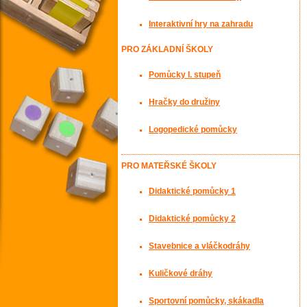
Interaktivní hry na zahradu
PRO ZÁKLADNÍ ŠKOLY
Pomůcky I. stupeň
Hračky do družiny
Logopedické pomůcky
PRO MATEŘSKÉ ŠKOLY
Didaktické pomůcky 1
Didaktické pomůcky 2
Stavebnice a vláčkodráhy
Kuličkové dráhy
Sportovní pomůcky, skákadla