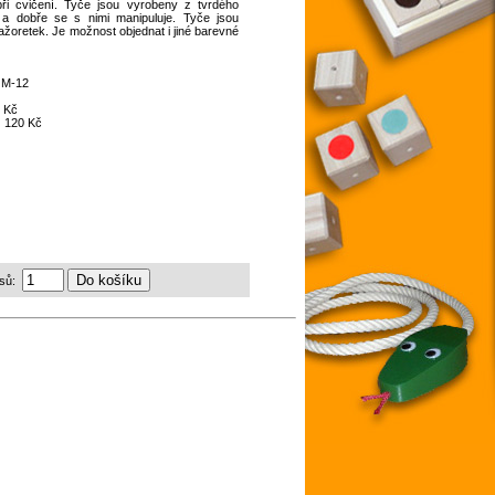
při cvičení. Tyče jsou vyrobeny z tvrdého
 a dobře se s nimi manipuluje. Tyče jsou
oretek. Je možnost objednat i jiné barevné
:
M-12
 Kč
:
120 Kč
sů: