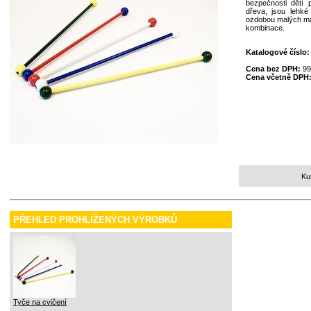
bezpečnosti dětí 
dřeva, jsou lehké
ozdobou malých maž
kombinace.
Katalogové číslo
Cena bez DPH:
99
Cena včetně DPH
Ku
PŘEHLED PROHLÍŽENÝCH VÝROBKŮ
Tyče na cvičení