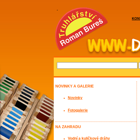
KON
NOVINKY A GALERIE
Novinky
Fotogalerie
NA ZAHRADU
Vodní a kuličkové dráhy