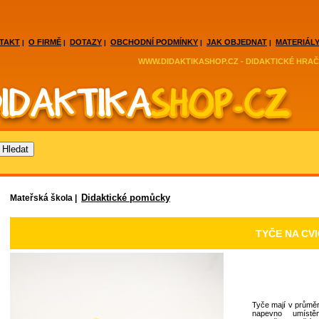
TAKT
O FIRMĚ
DOTAZY
OBCHODNÍ PODMÍNKY
JAK OBJEDNAT
MATERIÁLY
|
|
|
|
|
WWW.DIDAKTIKASHOP.CZ - DIDAKTICKÉ HRAČ
Didaktické pomůcky
Mateřská škola |
TYČE NA CVI
Tyče mají v průměr
napevno umístě