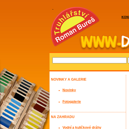
KON
NOVINKY A GALERIE
Novinky
Fotogalerie
NA ZAHRADU
Vodní a kuličkové dráhy