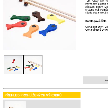
Tyto rybky děti "
zavěšený člunek s
základní barvy. Ma
snadno loví. Pomůck
(Sada obsahuje 2 k
Katalogové číslo
Cena bez DPH:
28
Cena včetně DPH
Ku
PŘEHLED PROHLÍŽENÝCH VÝROBKŮ