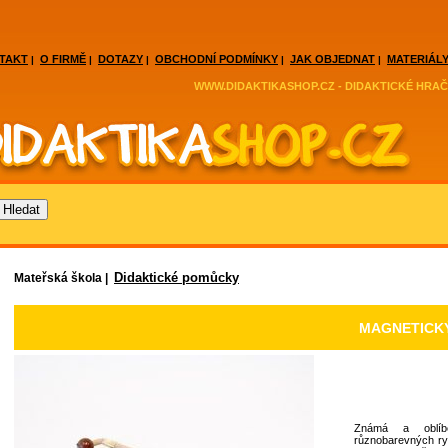
TAKT
O FIRMĚ
DOTAZY
OBCHODNÍ PODMÍNKY
JAK OBJEDNAT
MATERIÁLY
|
|
|
|
|
WWW.DIDAKTIKASHOP.CZ - DIDAKTICKÉ HRAČ
Didaktické pomůcky
Mateřská škola |
MAGNETICK
Známá a oblíb
různobarevných r