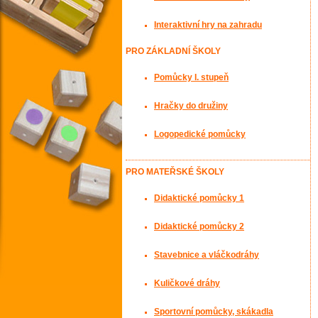
Interaktivní hry na zahradu
PRO ZÁKLADNÍ ŠKOLY
Pomůcky I. stupeň
Hračky do družiny
Logopedické pomůcky
PRO MATEŘSKÉ ŠKOLY
Didaktické pomůcky 1
Didaktické pomůcky 2
Stavebnice a vláčkodráhy
Kuličkové dráhy
Sportovní pomůcky, skákadla