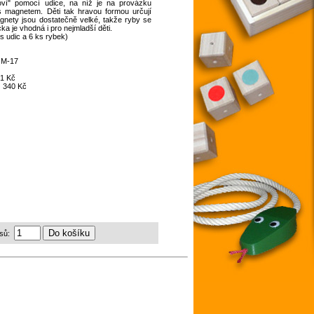
loví" pomocí udice, na níž je na provázku
 magnetem. Děti tak hravou formou určují
gnety jsou dostatečně velké, takže ryby se
a je vhodná i pro nejmladší děti.
s udic a 6 ks rybek)
:
M-17
1 Kč
:
340 Kč
sů: