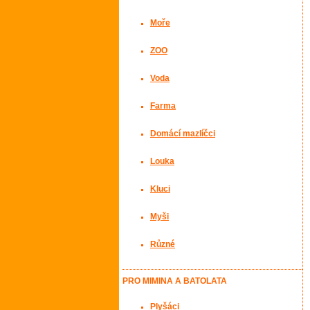
Moře
ZOO
Voda
Farma
Domácí mazlíčci
Louka
Kluci
Myši
Různé
PRO MIMINA A BATOLATA
Plyšáci