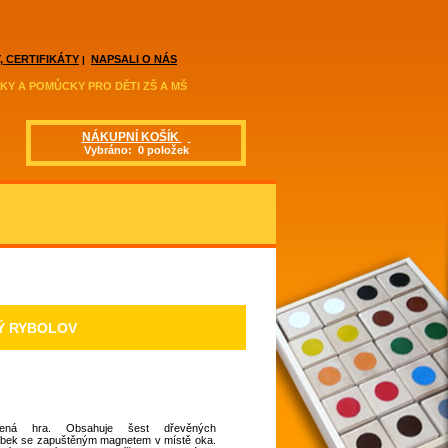
, CERTIFIKÁTY
NAPSALI O NÁS
|
KY A POMŮCKY PRO DĚTI ZŠ A MŠ
NÁKUPNÍ KOŠÍK
Vybráno: 0 položek
Ý RYBOLOV
ená hra. Obsahuje šest dřevěných
ybek se zapuštěným magnetem v místě oka.