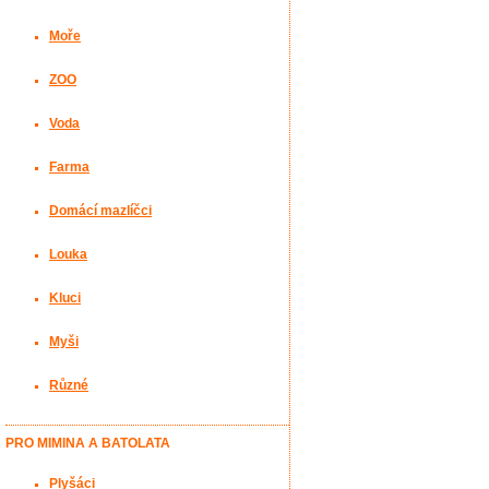
Moře
ZOO
Voda
Farma
Domácí mazlíčci
Louka
Kluci
Myši
Různé
PRO MIMINA A BATOLATA
Plyšáci