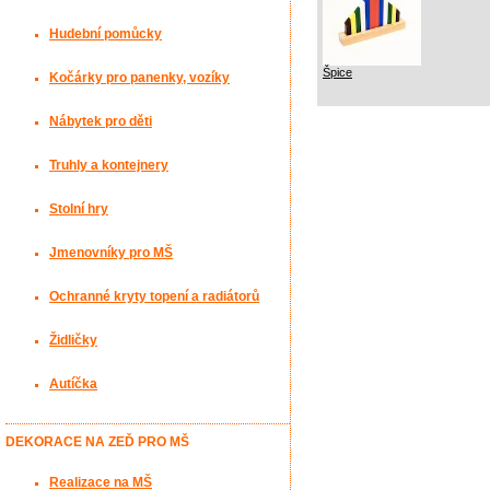
Hudební pomůcky
Špice
Kočárky pro panenky, vozíky
Nábytek pro děti
Truhly a kontejnery
Stolní hry
Jmenovníky pro MŠ
Ochranné kryty topení a radiátorů
Židličky
Autíčka
DEKORACE NA ZEĎ PRO MŠ
Realizace na MŠ