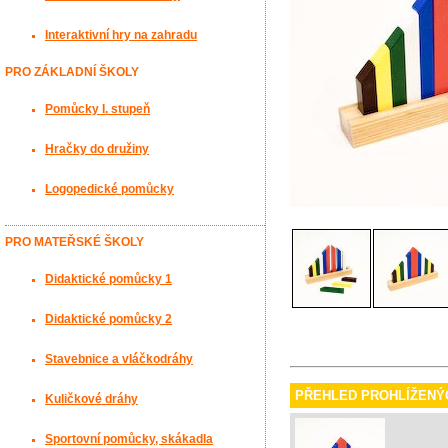
Interaktivní hry na zahradu
PRO ZÁKLADNÍ ŠKOLY
Pomůcky I. stupeň
Hračky do družiny
Logopedické pomůcky
PRO MATEŘSKÉ ŠKOLY
Didaktické pomůcky 1
Didaktické pomůcky 2
Stavebnice a vláčkodráhy
PŘEHLED PROHLÍŽENÝ
Kuličkové dráhy
Sportovní pomůcky, skákadla