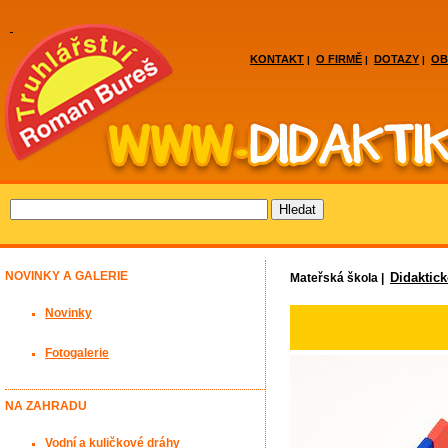
KONTAKT
O FIRMĚ
DOTAZY
OB
|
|
|
NOVINKY A GALERIE
Didaktic
Mateřská škola |
Novinky
Fotogalerie
NA ZAHRADU
Vodní a kuličkové dráhy