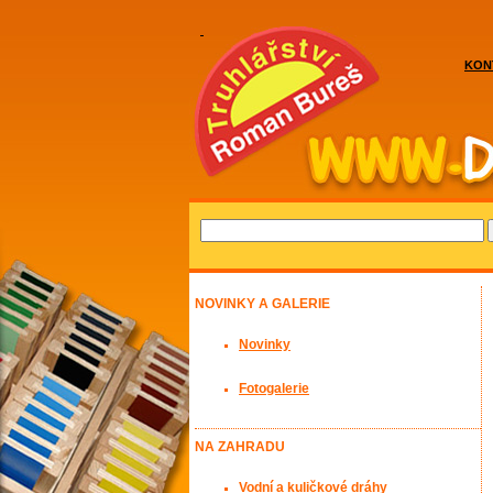
KON
NOVINKY A GALERIE
Novinky
Fotogalerie
NA ZAHRADU
Vodní a kuličkové dráhy