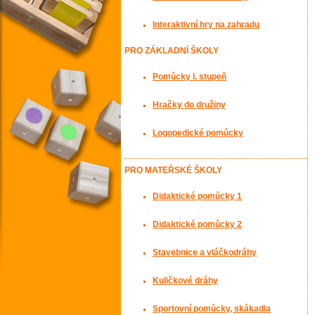
Interaktivní hry na zahradu
PRO ZÁKLADNÍ ŠKOLY
Pomůcky I. stupeň
Hračky do družiny
Logopedické pomůcky
PRO MATEŘSKÉ ŠKOLY
Didaktické pomůcky 1
Didaktické pomůcky 2
Stavebnice a vláčkodráhy
Kuličkové dráhy
Sportovní pomůcky, skákadla