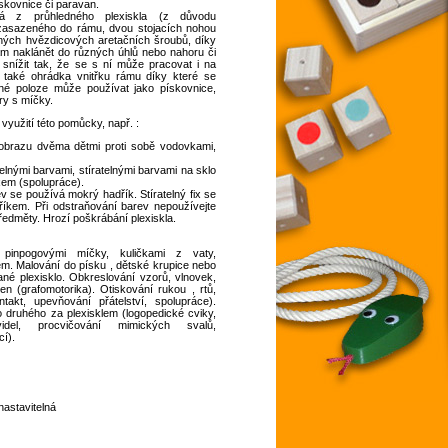
skovnice či paravan.
á z průhledného plexiskla (z důvodu
 zasazeného do rámu, dvou stojacích nohou
očných hvězdicových aretačních šroubů, díky
 naklánět do různých úhlů nebo nahoru či
 snížit tak, že se s ní může pracovat i na
je také ohrádka vnitřku rámu díky které se
né poloze může používat jako pískovnice,
ry s míčky.
yužití této pomůcky, např. :
obrazu dvěma dětmi proti sobě vodovkami,
elnými barvami, stíratelnými barvami na sklo
xem (spolupráce).
v se používá mokrý hadřík. Stíratelný fix se
kem. Při odstraňování barev nepoužívejte
ředměty. Hrozí poškrábání plexiskla.
inpogovými míčky, kuličkami z vaty,
. Malování do písku , dětské krupice nebo
né plexisklo. Obkreslování vzorů, vlnovek,
n (grafomotorika). Otiskování rukou , rtů,
ntakt, upevňování přátelství, spolupráce).
 druhého za plexisklem (logopedické cviky,
idel, procvičování mimických svalů,
í).
nastavitelná