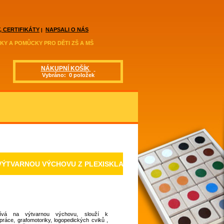
, CERTIFIKÁTY
NAPSALI O NÁS
|
KY A POMŮCKY PRO DĚTI ZŠ A MŠ
NÁKUPNÍ KOŠÍK
Vybráno: 0 položek
VÝTVARNOU VÝCHOVU Z PLEXISKLA
ívá na výtvarnou výchovu, slouží k
práce, grafomotoriky, logopedických cviků ,