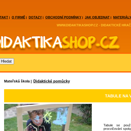
TAKT
O FIRMĚ
DOTAZY
OBCHODNÍ PODMÍNKY
JAK OBJEDNAT
MATERIÁLY
|
|
|
|
|
WWW.DIDAKTIKASHOP.CZ - DIDAKTICKÉ HRAČ
Didaktické pomůcky
Mateřská škola |
TABULE NA 
Tabule se použ
procvičování spolu