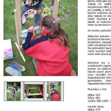
dechu nebo jako pí
Tabule se sklád
bezpečnosti dětí)
pro stabilitu a ot
kterým můžeme rám
dolu (tabule se dá
stole). Součástí 
tabule ve vodorov
nebo na dechové h
Je mnoho způsobů v
Malování jednoho 
prstovými barvami,
temperami, sloupat
nebo stíratelným fi
Na odstranění bare
maže suchým hadří
ostré nebo drsné p
Dechové hry s p
zmačkaným papírem
prstem na zadýcha
nácvik psaní písme
nosu (sociální ko
Napodobování toho
gymnastika mluv
napodobování emoc
Rozměry v mm:
délka: 610
šířka: 450
výška: 900-1200 - 
rozměr rámu:
délka: 570