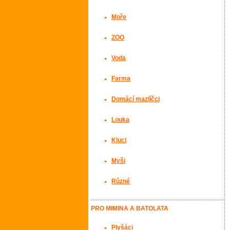
Moře
ZOO
Voda
Farma
Domácí mazlíčci
Louka
Kluci
Myši
Různé
PRO MIMINA A BATOLATA
Plyšáci