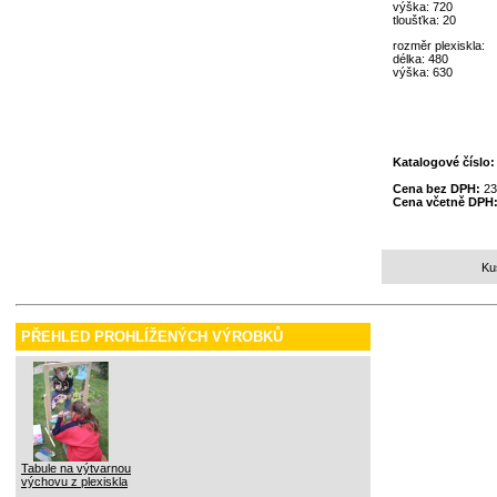
výška: 720
tloušťka: 20
rozměr plexiskla:
délka: 480
výška: 630
Katalogové číslo
Cena bez DPH:
23
Cena včetně DPH
Ku
PŘEHLED PROHLÍŽENÝCH VÝROBKŮ
Tabule na výtvarnou
výchovu z plexiskla