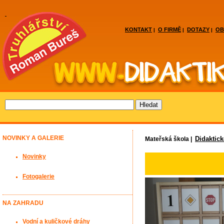
KONTAKT
O FIRMĚ
DOTAZY
OB
|
|
|
NOVINKY A GALERIE
Didaktic
Mateřská škola |
Novinky
Fotogalerie
NA ZAHRADU
Vodní a kuličkové dráhy