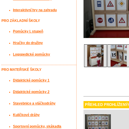
Interaktivní hry na zahradu
PRO ZÁKLADNÍ ŠKOLY
Pomůcky I. stupeň
Hračky do družiny
Logopedické pomůcky
PRO MATEŘSKÉ ŠKOLY
Didaktické pomůcky 1
Didaktické pomůcky 2
Stavebnice a vláčkodráhy
PŘEHLED PROHLÍŽENÝ
Kuličkové dráhy
Sportovní pomůcky, skákadla