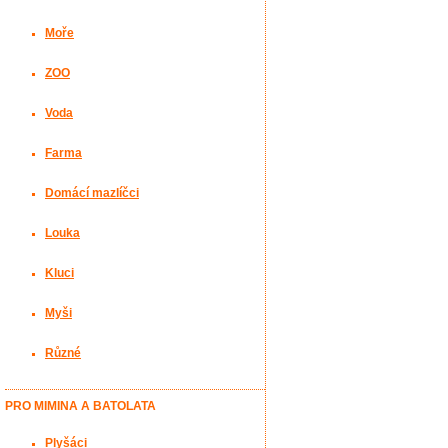
Moře
ZOO
Voda
Farma
Domácí mazlíčci
Louka
Kluci
Myši
Různé
PRO MIMINA A BATOLATA
Plyšáci