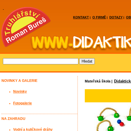
KONTAKT
O FIRMĚ
DOTAZY
OB
|
|
|
NOVINKY A GALERIE
Didaktic
Mateřská škola |
Novinky
Fotogalerie
NA ZAHRADU
Vodní a kuličkové dráhy