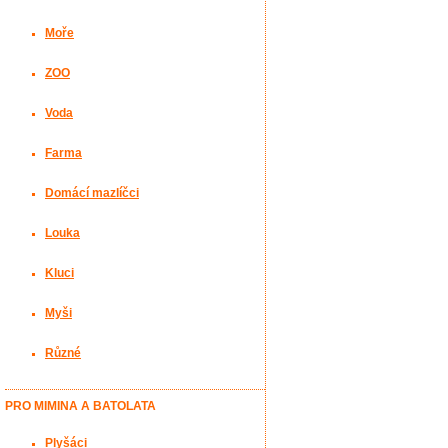
Moře
ZOO
Voda
Farma
Domácí mazlíčci
Louka
Kluci
Myši
Různé
PRO MIMINA A BATOLATA
Plyšáci