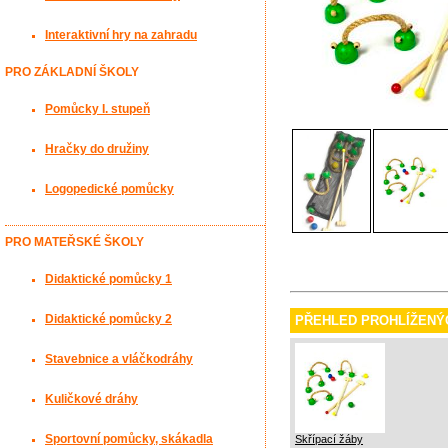
Interaktivní hry na zahradu
PRO ZÁKLADNÍ ŠKOLY
Pomůcky I. stupeň
Hračky do družiny
Logopedické pomůcky
PRO MATEŘSKÉ ŠKOLY
Didaktické pomůcky 1
Didaktické pomůcky 2
PŘEHLED PROHLÍŽENÝ
Stavebnice a vláčkodráhy
Kuličkové dráhy
Sportovní pomůcky, skákadla
Skřípací žáby