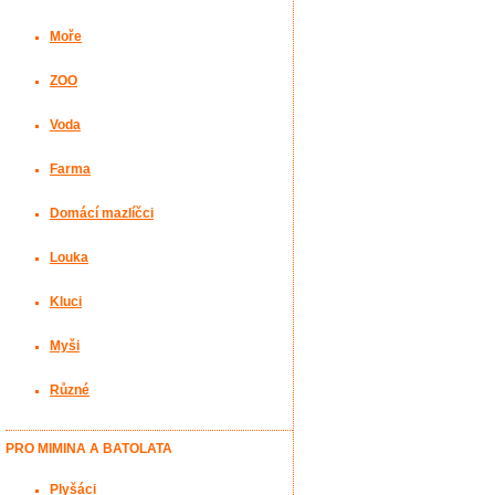
Moře
ZOO
Voda
Farma
Domácí mazlíčci
Louka
Kluci
Myši
Různé
PRO MIMINA A BATOLATA
Plyšáci