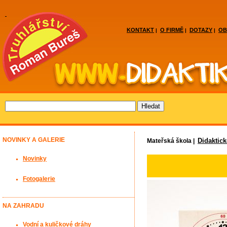
KONTAKT
O FIRMĚ
DOTAZY
OB
|
|
|
NOVINKY A GALERIE
Didaktic
Mateřská škola |
Novinky
Fotogalerie
NA ZAHRADU
Vodní a kuličkové dráhy