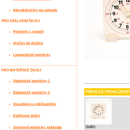
Interaktivní hry na zahradu
PRO ZÁKLADNÍ ŠKOLY
Pomůcky I. stupeň
Hračky do družiny
Logopedické pomůcky
PRO MATEŘSKÉ ŠKOLY
Didaktické pomůcky 1
PŘEHLED PROHLÍŽENÝ
Didaktické pomůcky 2
Stavebnice a vláčkodráhy
Kuličkové dráhy
Hodiny
Sportovní pomůcky, skákadla