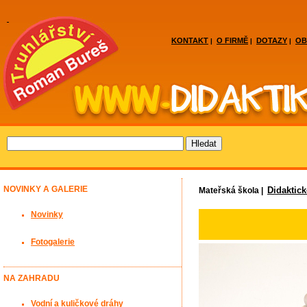
KONTAKT
O FIRMĚ
DOTAZY
OB
|
|
|
NOVINKY A GALERIE
Didaktic
Mateřská škola |
Novinky
Fotogalerie
NA ZAHRADU
Vodní a kuličkové dráhy