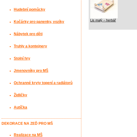
Hudební pomůcky
Lis malý – herbář
Kočárky pro panenky, vozíky
Nábytek pro děti
Truhly a kontejnery
Stolní hry
Jmenovníky pro MŠ
Ochranné kryty topení a radiátorů
Židličky
Autíčka
DEKORACE NA ZEĎ PRO MŠ
Realizace na MŠ