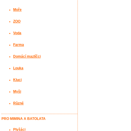
Moře
ZOO
Voda
Farma
Domácí mazlíčci
Louka
Kluci
Myši
Různé
PRO MIMINA A BATOLATA
Plyšáci