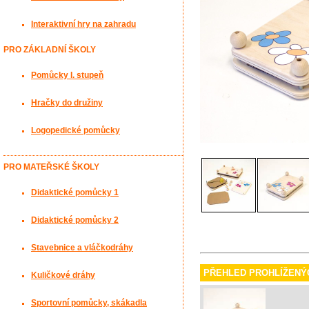
Interaktivní hry na zahradu
PRO ZÁKLADNÍ ŠKOLY
Pomůcky I. stupeň
Hračky do družiny
Logopedické pomůcky
PRO MATEŘSKÉ ŠKOLY
Didaktické pomůcky 1
Didaktické pomůcky 2
Stavebnice a vláčkodráhy
PŘEHLED PROHLÍŽENÝ
Kuličkové dráhy
Sportovní pomůcky, skákadla