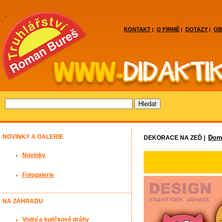
KONTAKT
O FIRMĚ
DOTAZY
OB
|
|
|
NOVINKY A GALERIE
Domá
DEKORACE NA ZEĎ |
Novinky
Fotogalerie
NA ZAHRADU
Vodní a kuličkové dráhy