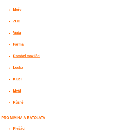
Moře
ZOO
Voda
Farma
Domácí mazlíčci
Louka
Kluci
Myši
Různé
PRO MIMINA A BATOLATA
Plyšáci