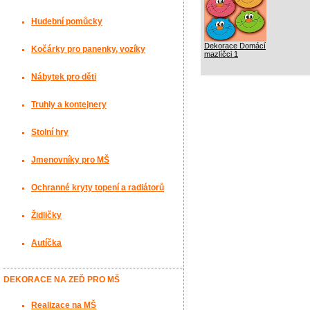
Hudební pomůcky
Dekorace Domácí
Kočárky pro panenky, vozíky
mazlíčci 1
Nábytek pro děti
Truhly a kontejnery
Stolní hry
Jmenovníky pro MŠ
Ochranné kryty topení a radiátorů
Židličky
Autíčka
DEKORACE NA ZEĎ PRO MŠ
Realizace na MŠ