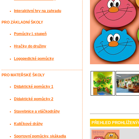
Interaktivní hry na zahradu
PRO ZÁKLADNÍ ŠKOLY
Pomůcky I. stupeň
Hračky do družiny
Logopedické pomůcky
PRO MATEŘSKÉ ŠKOLY
Didaktické pomůcky 1
Didaktické pomůcky 2
Stavebnice a vláčkodráhy
PŘEHLED PROHLÍŽENÝ
Kuličkové dráhy
Sportovní pomůcky, skákadla