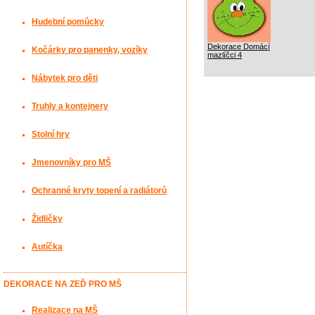
Hudební pomůcky
Dekorace Domácí
Kočárky pro panenky, vozíky
mazlíčci 4
Nábytek pro děti
Truhly a kontejnery
Stolní hry
Jmenovníky pro MŠ
Ochranné kryty topení a radiátorů
Židličky
Autíčka
DEKORACE NA ZEĎ PRO MŠ
Realizace na MŠ