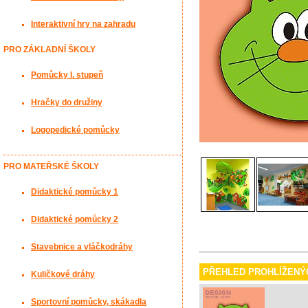
Interaktivní hry na zahradu
PRO ZÁKLADNÍ ŠKOLY
Pomůcky I. stupeň
Hračky do družiny
Logopedické pomůcky
PRO MATEŘSKÉ ŠKOLY
Didaktické pomůcky 1
Didaktické pomůcky 2
Stavebnice a vláčkodráhy
PŘEHLED PROHLÍŽENÝ
Kuličkové dráhy
Sportovní pomůcky, skákadla