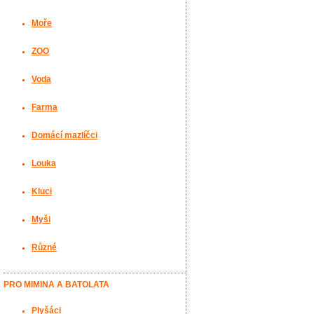
Moře
ZOO
Voda
Farma
Domácí mazlíčci
Louka
Kluci
Myši
Různé
PRO MIMINA A BATOLATA
Plyšáci