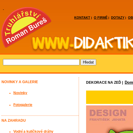
KONTAKT
O FIRMĚ
DOTAZY
OB
|
|
|
NOVINKY A GALERIE
Domá
DEKORACE NA ZEĎ |
Novinky
Fotogalerie
NA ZAHRADU
Vodní a kuličkové dráhy