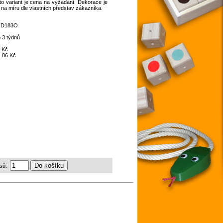
o variant je cena na vyžádání. Dekorace je
 na míru dle vlastních představ zákazníka.
:
D183O
 3 týdnů
 Kč
:
86 Kč
sů: