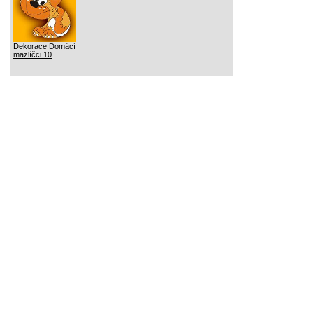
Dekorace Domácí
mazlíčci 10