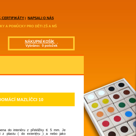
, CERTIFIKÁTY
NAPSALI O NÁS
|
KY A POMŮCKY PRO DĚTI ZŠ A MŠ
NÁKUPNÍ KOŠÍK
Vybráno: 0 položek
OMÁCÍ MAZLÍČCI 10
ena do interiéru z překližky tl. 5 mm. Je
 i z plastu ( do exteriéru ) a nebo jako