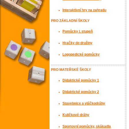
Interaktivní hry na zahradu
PRO ZÁKLADNÍ ŠKOLY
Pomůcky I. stupeň
Hračky do družiny
Logopedické pomůcky
PRO MATEŘSKÉ ŠKOLY
Didaktické pomůcky 1
Didaktické pomůcky 2
Stavebnice a vláčkodráhy
Kuličkové dráhy
Sportovní pomůcky, skákadla