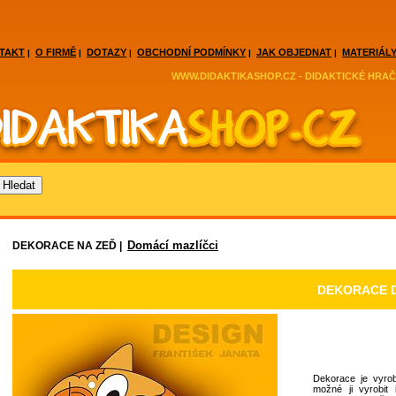
TAKT
O FIRMĚ
DOTAZY
OBCHODNÍ PODMÍNKY
JAK OBJEDNAT
MATERIÁLY
|
|
|
|
|
WWW.DIDAKTIKASHOP.CZ - DIDAKTICKÉ HRAČ
Domácí mazlíčci
DEKORACE NA ZEĎ |
DEKORACE D
Dekorace je vyrob
možné ji vyrobit