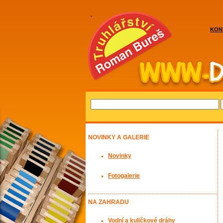
KON
NOVINKY A GALERIE
Novinky
Fotogalerie
NA ZAHRADU
Vodní a kuličkové dráhy