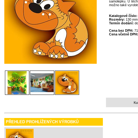
samolepku. U těcht
možno také vyrobit
Katalogové číslo
Rozměry:
130 mm
Termín dodání:
do
Cena bez DPH:
71
Cena včetně DPH
Ku
PŘEHLED PROHLÍŽENÝCH VÝROBKŮ