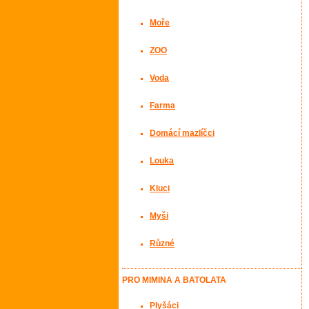
Moře
ZOO
Voda
Farma
Domácí mazlíčci
Louka
Kluci
Myši
Různé
PRO MIMINA A BATOLATA
Plyšáci