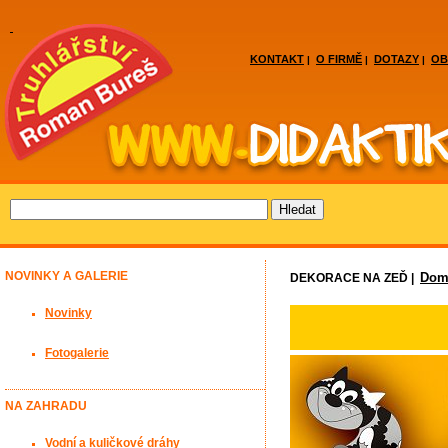
KONTAKT
O FIRMĚ
DOTAZY
OB
|
|
|
NOVINKY A GALERIE
Domá
DEKORACE NA ZEĎ |
Novinky
Fotogalerie
NA ZAHRADU
Vodní a kuličkové dráhy