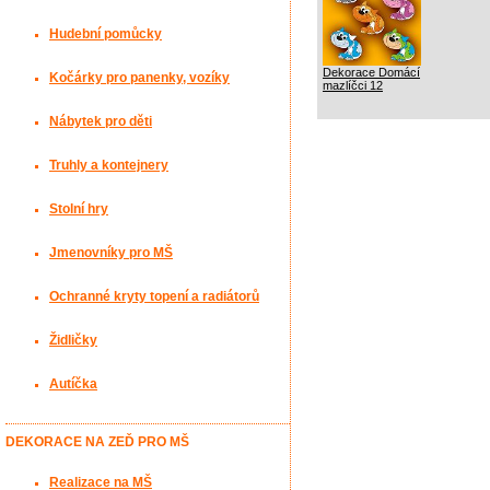
Hudební pomůcky
Dekorace Domácí
Kočárky pro panenky, vozíky
mazlíčci 12
Nábytek pro děti
Truhly a kontejnery
Stolní hry
Jmenovníky pro MŠ
Ochranné kryty topení a radiátorů
Židličky
Autíčka
DEKORACE NA ZEĎ PRO MŠ
Realizace na MŠ