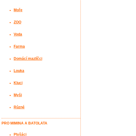
Moře
ZOO
Voda
Farma
Domácí mazlíčci
Louka
Kluci
Myši
Různé
PRO MIMINA A BATOLATA
Plyšáci