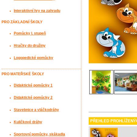
Interaktivní hry na zahradu
PRO ZÁKLADNÍ ŠKOLY
Pomůcky I. stupeň
Hračky do družiny
Logopedické pomůcky
PRO MATEŘSKÉ ŠKOLY
Didaktické pomůcky 1
Didaktické pomůcky 2
Stavebnice a vláčkodráhy
PŘEHLED PROHLÍŽENÝ
Kuličkové dráhy
Sportovní pomůcky, skákadla