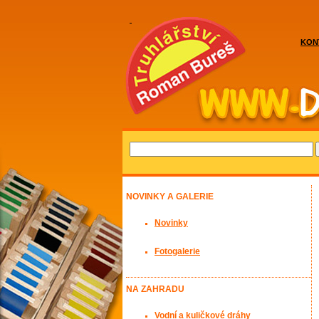
KON
NOVINKY A GALERIE
Novinky
Fotogalerie
NA ZAHRADU
Vodní a kuličkové dráhy