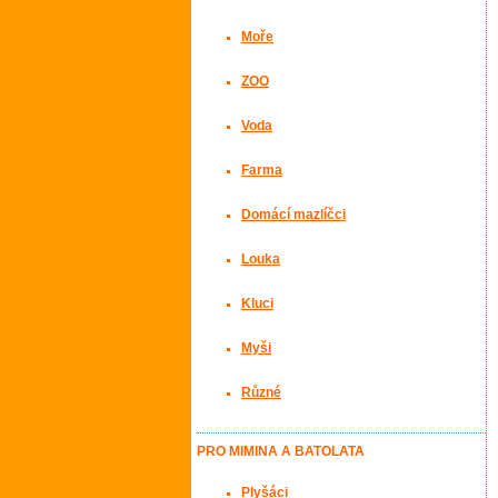
Moře
ZOO
Voda
Farma
Domácí mazlíčci
Louka
Kluci
Myši
Různé
PRO MIMINA A BATOLATA
Plyšáci