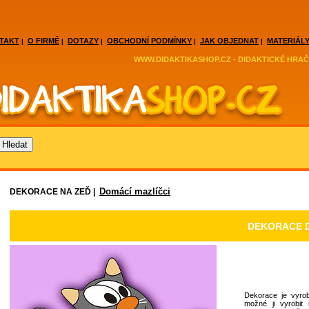
TAKT
O FIRMĚ
DOTAZY
OBCHODNÍ PODMÍNKY
JAK OBJEDNAT
MATERIÁLY
|
|
|
|
|
WWW.DIDAKTIKASHOP.CZ - DIDAKTICKÉ HRAČ
Domácí mazlíčci
DEKORACE NA ZEĎ |
DEKORACE D
Dekorace je vyrob
možné ji vyrobit