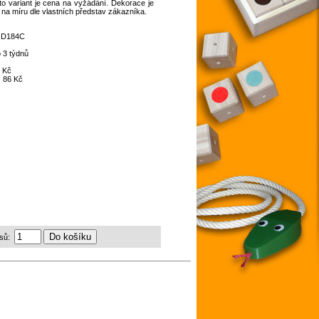
o variant je cena na vyžádání. Dekorace je
 na míru dle vlastních představ zákazníka.
:
D184C
 3 týdnů
 Kč
:
86 Kč
sů: