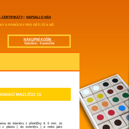
, CERTIFIKÁTY
NAPSALI O NÁS
|
KY A POMŮCKY PRO DĚTI ZŠ A MŠ
NÁKUPNÍ KOŠÍK
Vybráno: 0 položek
OMÁCÍ MAZLÍČCI 15
ena do interiéru z překližky tl. 5 mm. Je
 i z plastu ( do exteriéru ) a nebo jako