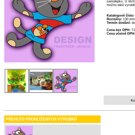
samolepku. U těcht
možno také vyrobit
Katalogové číslo
Rozměry:
130 mm
Termín dodání:
do
Cena bez DPH:
71
Cena včetně DPH
Ku
PŘEHLED PROHLÍŽENÝCH VÝROBKŮ