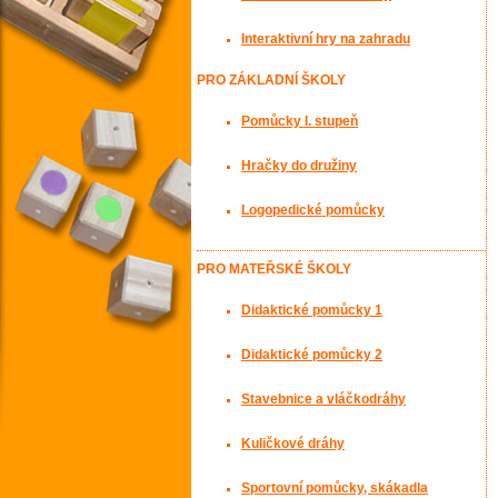
Interaktivní hry na zahradu
PRO ZÁKLADNÍ ŠKOLY
Pomůcky I. stupeň
Hračky do družiny
Logopedické pomůcky
PRO MATEŘSKÉ ŠKOLY
Didaktické pomůcky 1
Didaktické pomůcky 2
Stavebnice a vláčkodráhy
Kuličkové dráhy
Sportovní pomůcky, skákadla