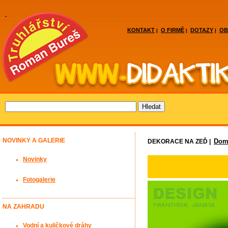
KONTAKT
O FIRMĚ
DOTAZY
OB
|
|
|
NOVINKY A GALERIE
Domá
DEKORACE NA ZEĎ |
Novinky
Fotogalerie
NA ZAHRADU
Vodní a kuličkové dráhy