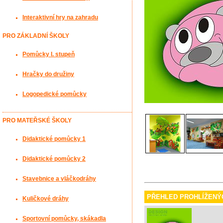
Interaktivní hry na zahradu
PRO ZÁKLADNÍ ŠKOLY
Pomůcky I. stupeň
Hračky do družiny
Logopedické pomůcky
PRO MATEŘSKÉ ŠKOLY
Didaktické pomůcky 1
Didaktické pomůcky 2
Stavebnice a vláčkodráhy
PŘEHLED PROHLÍŽENÝ
Kuličkové dráhy
Sportovní pomůcky, skákadla