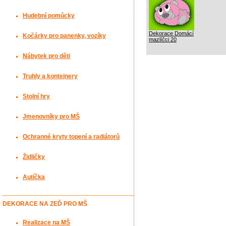
Hudební pomůcky
Dekorace Domácí
Kočárky pro panenky, vozíky
mazlíčci 20
Nábytek pro děti
Truhly a kontejnery
Stolní hry
Jmenovníky pro MŠ
Ochranné kryty topení a radiátorů
Židličky
Autíčka
DEKORACE NA ZEĎ PRO MŠ
Realizace na MŠ