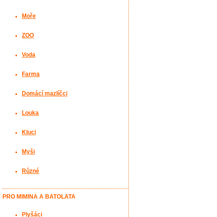
Moře
ZOO
Voda
Farma
Domácí mazlíčci
Louka
Kluci
Myši
Různé
PRO MIMINA A BATOLATA
Plyšáci