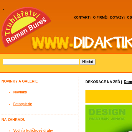
KONTAKT
O FIRMĚ
DOTAZY
OB
|
|
|
NOVINKY A GALERIE
Domá
DEKORACE NA ZEĎ |
Novinky
Fotogalerie
NA ZAHRADU
Vodní a kuličkové dráhy