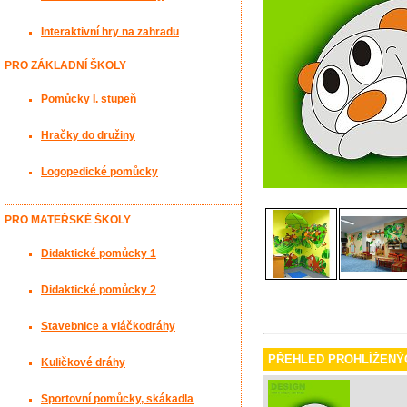
Interaktivní hry na zahradu
PRO ZÁKLADNÍ ŠKOLY
Pomůcky I. stupeň
Hračky do družiny
Logopedické pomůcky
PRO MATEŘSKÉ ŠKOLY
Didaktické pomůcky 1
Didaktické pomůcky 2
Stavebnice a vláčkodráhy
PŘEHLED PROHLÍŽENÝ
Kuličkové dráhy
Sportovní pomůcky, skákadla