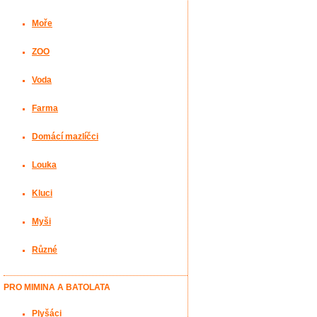
Moře
ZOO
Voda
Farma
Domácí mazlíčci
Louka
Kluci
Myši
Různé
PRO MIMINA A BATOLATA
Plyšáci