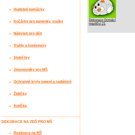
Hudební pomůcky
Dekorace Domácí
Kočárky pro panenky, vozíky
mazlíčci 21
Nábytek pro děti
Truhly a kontejnery
Stolní hry
Jmenovníky pro MŠ
Ochranné kryty topení a radiátorů
Židličky
Autíčka
DEKORACE NA ZEĎ PRO MŠ
Realizace na MŠ