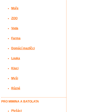
Moře
ZOO
Voda
Farma
Domácí mazlíčci
Louka
Kluci
Myši
Různé
PRO MIMINA A BATOLATA
Plyšáci