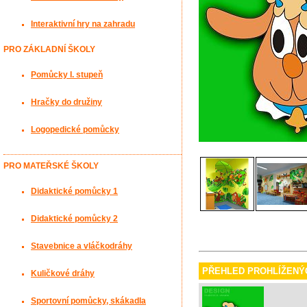
Interaktivní hry na zahradu
PRO ZÁKLADNÍ ŠKOLY
Pomůcky I. stupeň
Hračky do družiny
Logopedické pomůcky
PRO MATEŘSKÉ ŠKOLY
Didaktické pomůcky 1
Didaktické pomůcky 2
Stavebnice a vláčkodráhy
PŘEHLED PROHLÍŽENÝ
Kuličkové dráhy
Sportovní pomůcky, skákadla