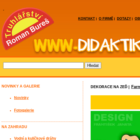
KONTAKT
O FIRMĚ
DOTAZY
OB
|
|
|
NOVINKY A GALERIE
Far
DEKORACE NA ZEĎ |
Novinky
Fotogalerie
NA ZAHRADU
Vodní a kuličkové dráhy