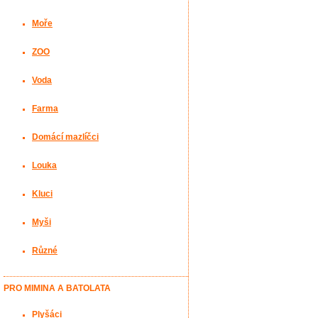
Moře
ZOO
Voda
Farma
Domácí mazlíčci
Louka
Kluci
Myši
Různé
PRO MIMINA A BATOLATA
Plyšáci