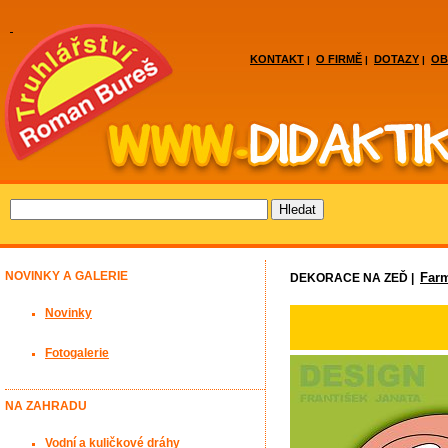
KONTAKT
O FIRMĚ
DOTAZY
OB
|
|
|
NOVINKY A GALERIE
Far
DEKORACE NA ZEĎ |
Novinky
Fotogalerie
NA ZAHRADU
Vodní a kuličkové dráhy