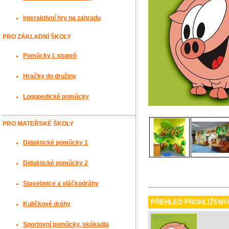
Interaktivní hry na zahradu
PRO ZÁKLADNÍ ŠKOLY
Pomůcky I. stupeň
Hračky do družiny
Logopedické pomůcky
PRO MATEŘSKÉ ŠKOLY
Didaktické pomůcky 1
Didaktické pomůcky 2
Stavebnice a vláčkodráhy
PŘEHLED PROHLÍŽENÝ
Kuličkové dráhy
Sportovní pomůcky, skákadla