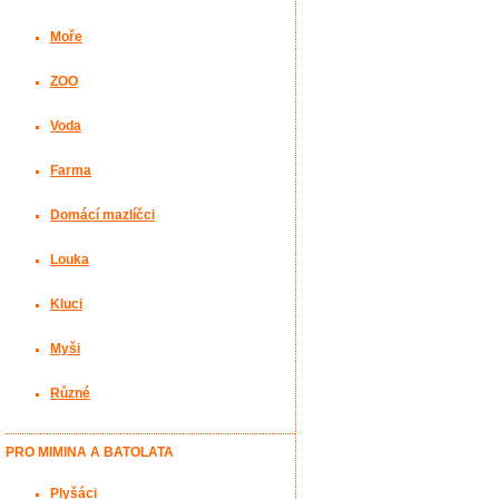
Moře
ZOO
Voda
Farma
Domácí mazlíčci
Louka
Kluci
Myši
Různé
PRO MIMINA A BATOLATA
Plyšáci