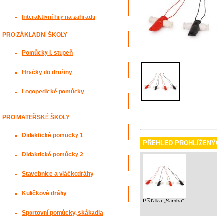
Interaktivní hry na zahradu
PRO ZÁKLADNÍ ŠKOLY
Pomůcky I. stupeň
Hračky do družiny
Logopedické pomůcky
PRO MATEŘSKÉ ŠKOLY
Didaktické pomůcky 1
PŘEHLED PROHLÍŽENÝ
Didaktické pomůcky 2
Stavebnice a vláčkodráhy
Kuličkové dráhy
Píšťalka „Samba“
Sportovní pomůcky, skákadla