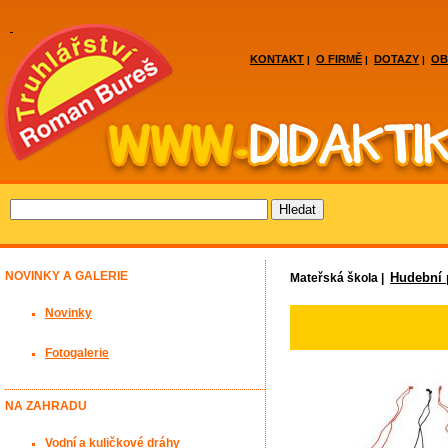
KONTAKT
O FIRMĚ
DOTAZY
OB
|
|
|
NOVINKY A GALERIE
Hudební
Mateřská škola |
Novinky
Fotogalerie
NA ZAHRADU
Vodní a kuličkové dráhy