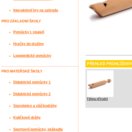
Interaktivní hry na zahradu
PRO ZÁKLADNÍ ŠKOLY
Pomůcky I. stupeň
Hračky do družiny
Logopedické pomůcky
PŘEHLED PROHLÍŽENÝ
PRO MATEŘSKÉ ŠKOLY
Didaktické pomůcky 1
Didaktické pomůcky 2
Flétna přírodní
Stavebnice a vláčkodráhy
Kuličkové dráhy
Sportovní pomůcky, skákadla