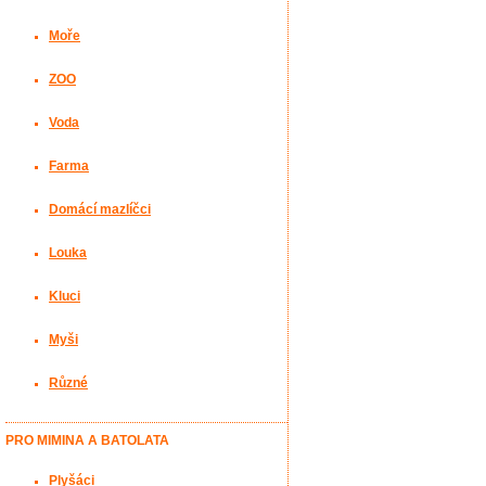
Moře
ZOO
Voda
Farma
Domácí mazlíčci
Louka
Kluci
Myši
Různé
PRO MIMINA A BATOLATA
Plyšáci