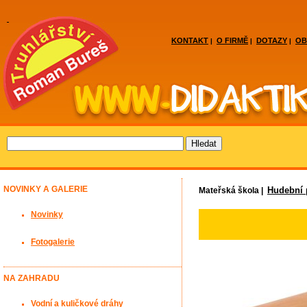
KONTAKT
O FIRMĚ
DOTAZY
OB
|
|
|
NOVINKY A GALERIE
Hudební
Mateřská škola |
Novinky
Fotogalerie
NA ZAHRADU
Vodní a kuličkové dráhy