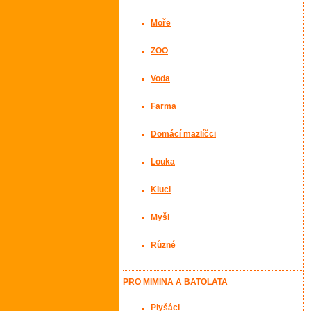
Moře
ZOO
Voda
Farma
Domácí mazlíčci
Louka
Kluci
Myši
Různé
PRO MIMINA A BATOLATA
Plyšáci