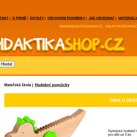
TAKT
O FIRMĚ
DOTAZY
OBCHODNÍ PODMÍNKY
JAK OBJEDNAT
MATERIÁLY
|
|
|
|
|
WWW.DIDAKTIKASHOP.CZ - DIDAKTICKÉ HRAČ
Hudební pomůcky
Mateřská škola |
DRHLO DRÁ
Rytmická hudební 
pro děti od 3 let.