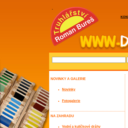
KON
NOVINKY A GALERIE
Novinky
Fotogalerie
NA ZAHRADU
Vodní a kuličkové dráhy