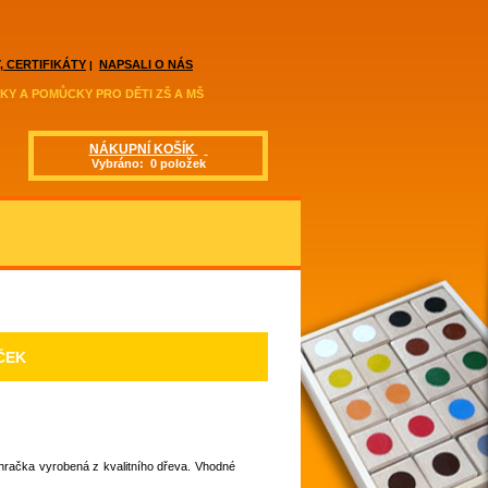
, CERTIFIKÁTY
NAPSALI O NÁS
|
KY A POMŮCKY PRO DĚTI ZŠ A MŠ
NÁKUPNÍ KOŠÍK
Vybráno: 0 položek
ČEK
hračka vyrobená z kvalitního dřeva. Vhodné