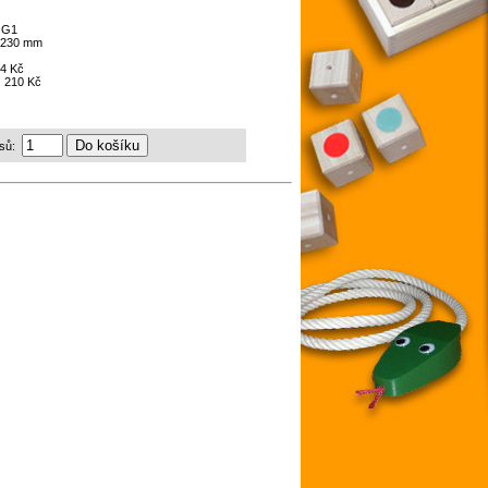
:
G1
t 230 mm
4 Kč
:
210 Kč
sů: