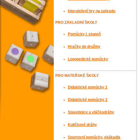
Interaktivní hry na zahradu
PRO ZÁKLADNÍ ŠKOLY
Pomůcky I. stupeň
Hračky do družiny
Logopedické pomůcky
PRO MATEŘSKÉ ŠKOLY
Didaktické pomůcky 1
Didaktické pomůcky 2
Stavebnice a vláčkodráhy
Kuličkové dráhy
Sportovní pomůcky, skákadla