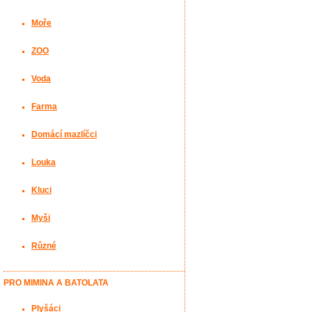
Moře
ZOO
Voda
Farma
Domácí mazlíčci
Louka
Kluci
Myši
Různé
PRO MIMINA A BATOLATA
Plyšáci