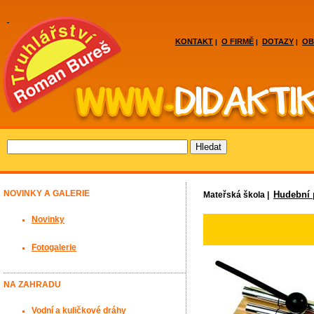
KONTAKT
O FIRMĚ
DOTAZY
OB
|
|
|
NOVINKY A GALERIE
Hudební
Mateřská škola |
Novinky
Fotogalerie
NA ZAHRADU
Vodní a kuličkové dráhy