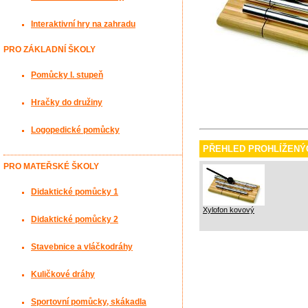
Interaktivní hry na zahradu
PRO ZÁKLADNÍ ŠKOLY
Pomůcky I. stupeň
Hračky do družiny
Logopedické pomůcky
PŘEHLED PROHLÍŽENÝ
PRO MATEŘSKÉ ŠKOLY
Didaktické pomůcky 1
Xylofon kovový
Didaktické pomůcky 2
Stavebnice a vláčkodráhy
Kuličkové dráhy
Sportovní pomůcky, skákadla