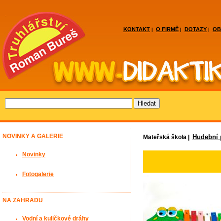
KONTAKT
O FIRMĚ
DOTAZY
OB
|
|
|
NOVINKY A GALERIE
Hudební
Mateřská škola |
Novinky
Fotogalerie
NA ZAHRADU
Vodní a kuličkové dráhy