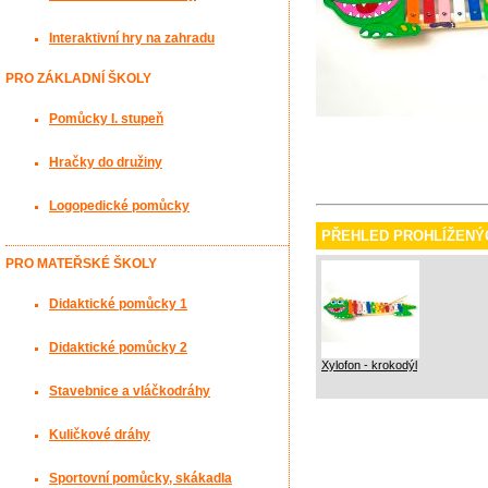
Interaktivní hry na zahradu
PRO ZÁKLADNÍ ŠKOLY
Pomůcky I. stupeň
Hračky do družiny
Logopedické pomůcky
PŘEHLED PROHLÍŽENÝ
PRO MATEŘSKÉ ŠKOLY
Didaktické pomůcky 1
Didaktické pomůcky 2
Xylofon - krokodýl
Stavebnice a vláčkodráhy
Kuličkové dráhy
Sportovní pomůcky, skákadla