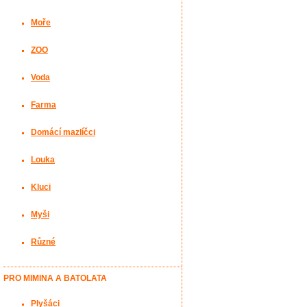
Moře
ZOO
Voda
Farma
Domácí mazlíčci
Louka
Kluci
Myši
Různé
PRO MIMINA A BATOLATA
Plyšáci