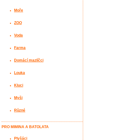
Moře
ZOO
Voda
Farma
Domácí mazlíčci
Louka
Kluci
Myši
Různé
PRO MIMINA A BATOLATA
Plyšáci