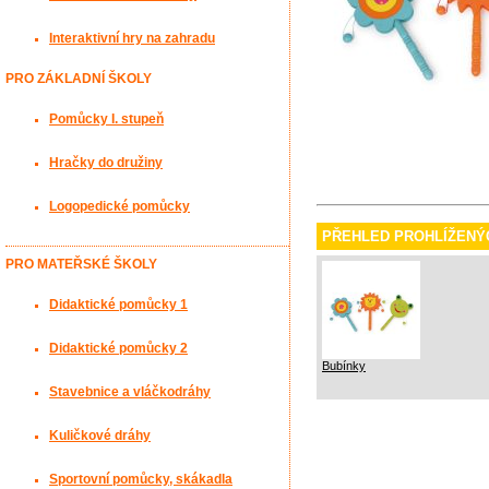
Interaktivní hry na zahradu
PRO ZÁKLADNÍ ŠKOLY
Pomůcky I. stupeň
Hračky do družiny
Logopedické pomůcky
PŘEHLED PROHLÍŽENÝ
PRO MATEŘSKÉ ŠKOLY
Didaktické pomůcky 1
Didaktické pomůcky 2
Bubínky
Stavebnice a vláčkodráhy
Kuličkové dráhy
Sportovní pomůcky, skákadla