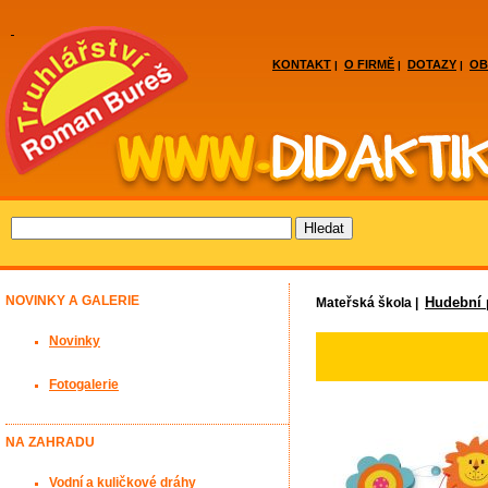
KONTAKT
O FIRMĚ
DOTAZY
OB
|
|
|
NOVINKY A GALERIE
Hudební
Mateřská škola |
Novinky
Fotogalerie
NA ZAHRADU
Vodní a kuličkové dráhy