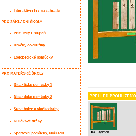
Interaktivní hry na zahradu
PRO ZÁKLADNÍ ŠKOLY
Pomůcky I. stupeň
Hračky do družiny
Logopedické pomůcky
PRO MATEŘSKÉ ŠKOLY
Didaktické pomůcky 1
PŘEHLED PROHLÍŽENÝ
Didaktické pomůcky 2
Stavebnice a vláčkodráhy
Kuličkové dráhy
Hra - Xylofon
Sportovní pomůcky, skákadla