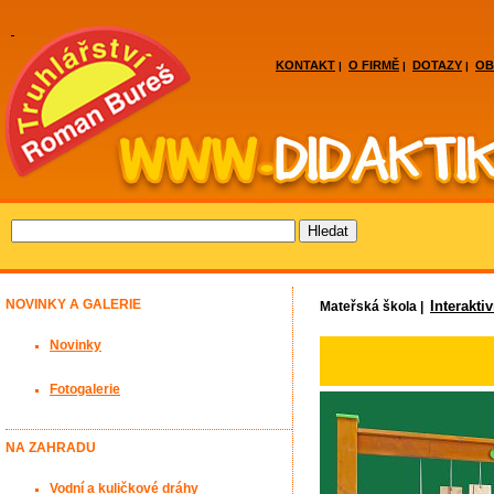
KONTAKT
O FIRMĚ
DOTAZY
OB
|
|
|
NOVINKY A GALERIE
Interakti
Mateřská škola |
Novinky
Fotogalerie
NA ZAHRADU
Vodní a kuličkové dráhy