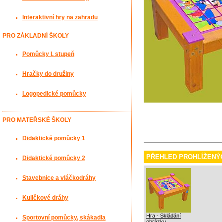
Interaktivní hry na zahradu
PRO ZÁKLADNÍ ŠKOLY
Pomůcky I. stupeň
Hračky do družiny
Logopedické pomůcky
PRO MATEŘSKÉ ŠKOLY
Didaktické pomůcky 1
PŘEHLED PROHLÍŽENÝ
Didaktické pomůcky 2
Stavebnice a vláčkodráhy
Kuličkové dráhy
Hra - Skládání
Sportovní pomůcky, skákadla
obrázku