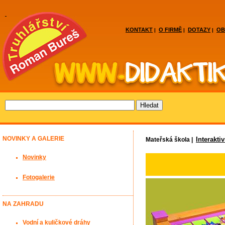
KONTAKT
O FIRMĚ
DOTAZY
OB
|
|
|
NOVINKY A GALERIE
Interakti
Mateřská škola |
Novinky
Fotogalerie
NA ZAHRADU
Vodní a kuličkové dráhy