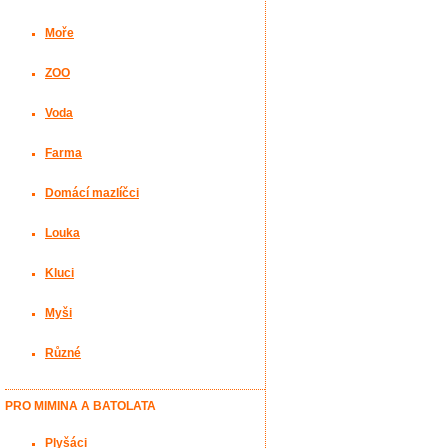
Moře
ZOO
Voda
Farma
Domácí mazlíčci
Louka
Kluci
Myši
Různé
PRO MIMINA A BATOLATA
Plyšáci